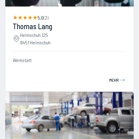
5.0
(
2
)
Thomas Lang
Heimschuh 125
8451 Heimschuh
Werkstatt
MEHR