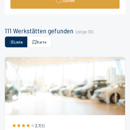
Suchen
111
Werkstätten
gefunden
(zeige
30
)
Liste
Karte
3.7
(
9
)