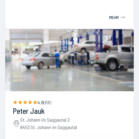
MEHR
4.8
(
68
)
Peter Jauk
St. Johann im Saggautal 2
8453 St. Johann im Saggautal