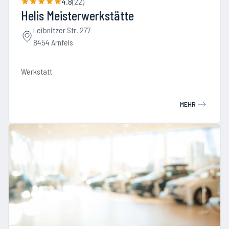
4.8
(
22
)
Helis Meisterwerkstätte
Leibnitzer Str. 277
8454 Arnfels
Werkstatt
MEHR