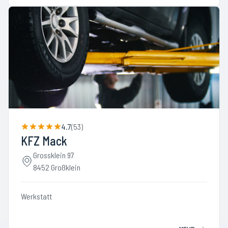
4.7
(
53
)
KFZ Mack
Grossklein 97
8452 Großklein
Werkstatt