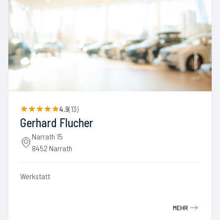
4.9
(
13
)
Gerhard Flucher
Narrath 15
8452 Narrath
Werkstatt
MEHR