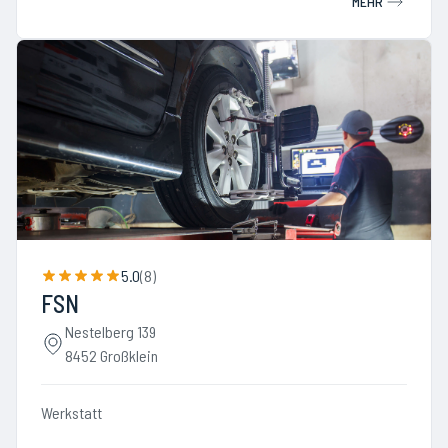
MEHR
5.0
(
8
)
FSN
Nestelberg 139
8452 Großklein
Werkstatt