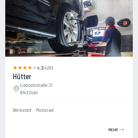
4.3
(
426
)
Hütter
Liebochstraße 31
8143 Dobl
Werkstatt
Motorrad
MEHR