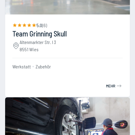
5.0
(
6
)
Team Grinning Skull
Altenmarkter Str. I 3
8551 Wies
Werkstatt
Zubehör
MEHR