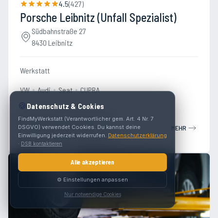
4.5
(
427
)
Porsche Leibnitz (Unfall Spezialist)
Südbahnstraße 27
8430 Leibnitz
Werkstatt
VW
Audi
Seat
CUPRA
🍪
Datenschutz & Cookies
FindMyWerkstatt (Verantwortlicher gem. Art. 4 Nr. 7
DSGVO) verwendet Cookies. Du kannst deine
Termin vereinbaren
MEHR
Einwilligung jederzeit widerrufen.
Datenschutzerklärung
·
DSB kontaktieren
Alle akzeptieren
⚙️ Einstellungen anpassen
Nur notwendige Cookies