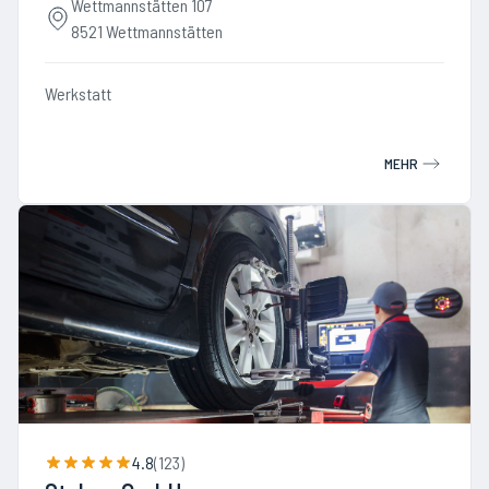
Wettmannstätten 107
8521 Wettmannstätten
Werkstatt
MEHR
4.8
(
123
)