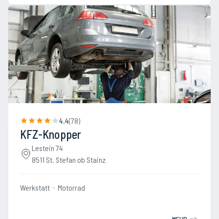
4.4
(
78
)
KFZ-Knopper
Lestein 74
8511 St. Stefan ob Stainz
Werkstatt
Motorrad
MEHR