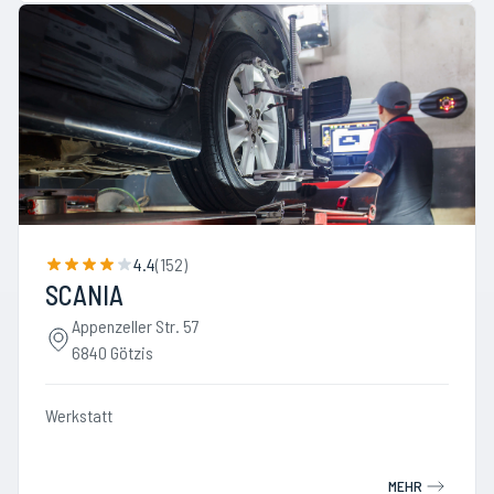
4.4
(
152
)
SCANIA
Appenzeller Str. 57
6840 Götzis
Werkstatt
MEHR