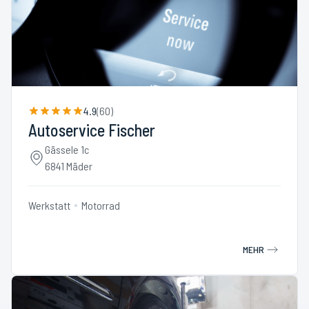
4.9
(
60
)
Autoservice Fischer
Gässele 1c
6841 Mäder
Werkstatt
Motorrad
MEHR