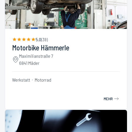
5.0
(
39
)
Motorbike Hämmerle
Maximilianstraße 7
6841 Mäder
Werkstatt
Motorrad
MEHR