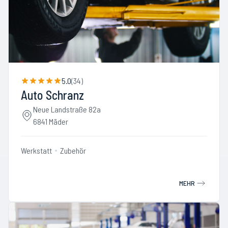
5.0
(
34
)
Auto Schranz
Neue Landstraße 82a
6841 Mäder
Werkstatt
Zubehör
MEHR