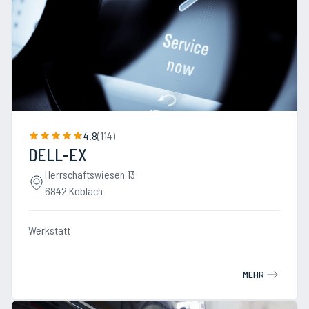
4.8
(
114
)
DELL-EX
Herrschaftswiesen 13
6842 Koblach
Werkstatt
MEHR