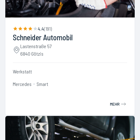
4.4
(
191
)
Schneider Automobil
Lastenstraße 57
6840 Götzis
Werkstatt
Mercedes
Smart
MEHR