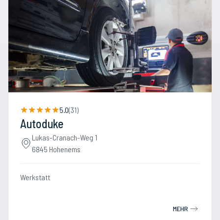
5.0
(
31
)
Autoduke
Lukas-Cranach-Weg 1
6845 Hohenems
Werkstatt
MEHR