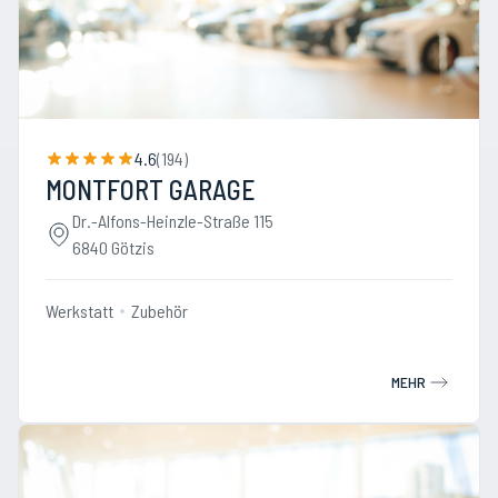
4.6
(
194
)
MONTFORT GARAGE
Dr.-Alfons-Heinzle-Straße 115
6840 Götzis
Werkstatt
Zubehör
MEHR