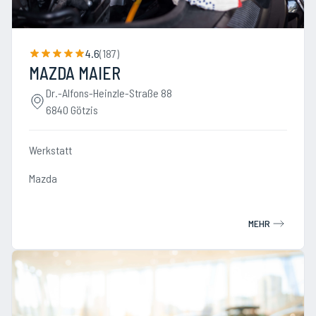
4.6
(
187
)
MAZDA MAIER
Dr.-Alfons-Heinzle-Straße 88
6840 Götzis
Werkstatt
Mazda
MEHR