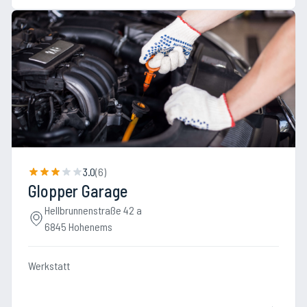
3.0
(
6
)
Glopper Garage
Hellbrunnenstraße 42 a
6845 Hohenems
Werkstatt