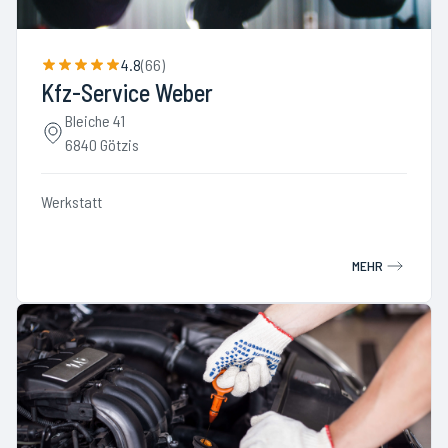
4.8
(
66
)
Kfz-Service Weber
Bleiche 41
6840 Götzis
Werkstatt
MEHR