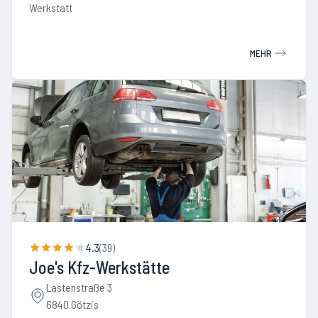
Werkstatt
MEHR
4.3
(
39
)
Joe's Kfz-Werkstätte
Lastenstraße 3
6840 Götzis