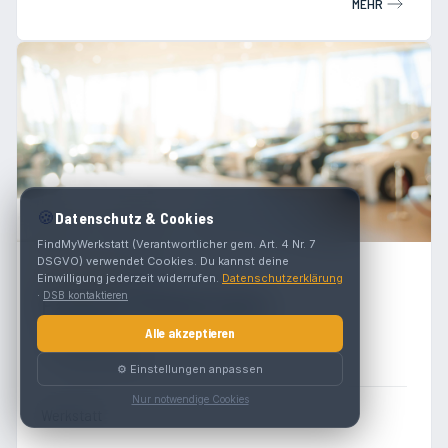
MEHR
🍪
Datenschutz & Cookies
FindMyWerkstatt (Verantwortlicher gem. Art. 4 Nr. 7
DSGVO) verwendet Cookies. Du kannst deine
4.9
(
23
)
Einwilligung jederzeit widerrufen.
Datenschutzerklärung
·
DSB kontaktieren
Paulitsch Technik Center
Werben 15
Alle akzeptieren
6842 Koblach
⚙️ Einstellungen anpassen
Nur notwendige Cookies
Werkstatt