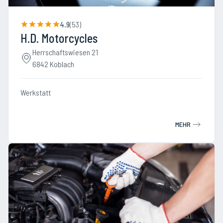
4.9
(
53
)
H.D. Motorcycles
Herrschaftswiesen 21
6842 Koblach
Werkstatt
MEHR