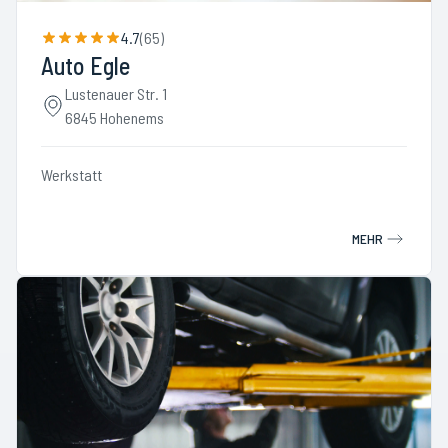
4.7
(
65
)
Auto Egle
Lustenauer Str. 1
6845 Hohenems
Werkstatt
MEHR