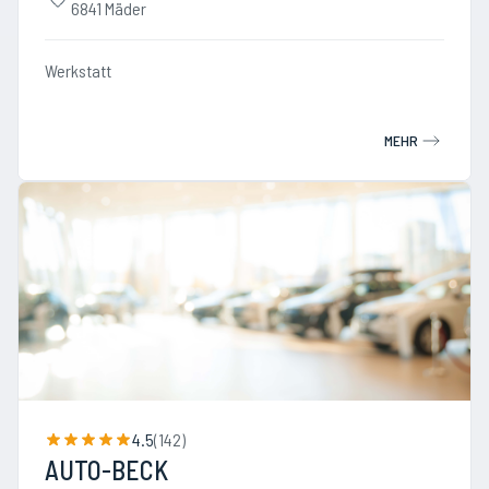
6841 Mäder
Werkstatt
MEHR
4.5
(
142
)
AUTO-BECK