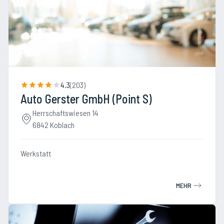
4.3
(
203
)
Auto Gerster GmbH (Point S)
Herrschaftswiesen 14
6842 Koblach
Werkstatt
MEHR