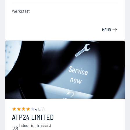
Werkstatt
MEHR
4.0
(
1
)
ATP24 LIMITED
Industriestrasse 3