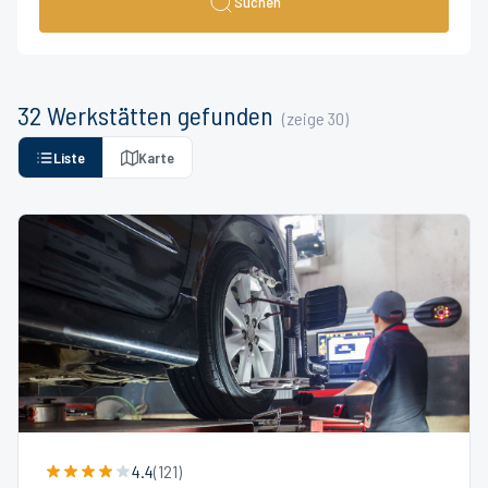
Suchen
32
Werkstätten
gefunden
(zeige
30
)
Liste
Karte
4.4
(
121
)