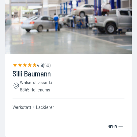
4.8
(
50
)
Silli Baumann
Walserstrasse 13
6845 Hohenems
Werkstatt
Lackierer
MEHR