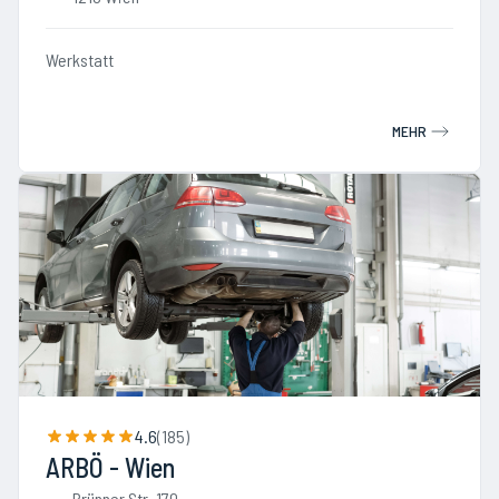
Werkstatt
MEHR
4.6
(
185
)
ARBÖ - Wien
Brünner Str. 170