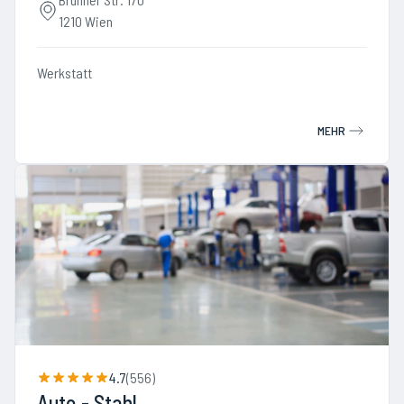
1210 Wien
Werkstatt
MEHR
4.7
(
556
)
Auto - Stahl