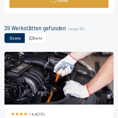
Suchen
39
Werkstätten
gefunden
(zeige
30
)
Liste
Karte
4.4
(
316
)