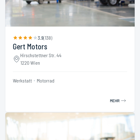
3.9
(
138
)
Gert Motors
Hirschstettner Str. 44
1220 Wien
Werkstatt
Motorrad
MEHR