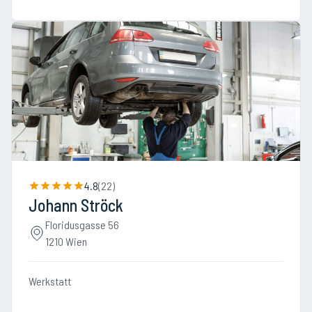
4.8
(
22
)
Johann Ströck
Floridusgasse 56
1210 Wien
Werkstatt