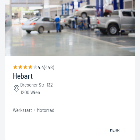
4.4
(
448
)
Hebart
Dresdner Str. 132
1200 Wien
Werkstatt
Motorrad
MEHR