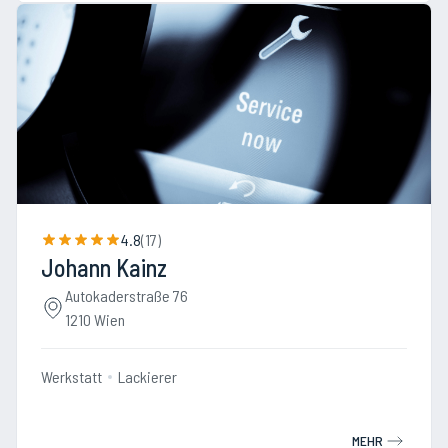
4.8
(
17
)
Johann Kainz
Autokaderstraße 76
1210 Wien
Werkstatt
Lackierer
MEHR