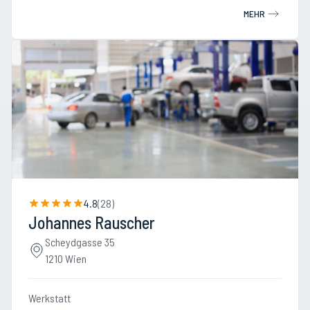
MEHR
4.8
(
28
)
Johannes Rauscher
Scheydgasse 35
1210 Wien
Werkstatt