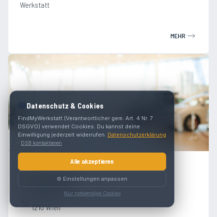
Werkstatt
MEHR
🍪
Datenschutz & Cookies
FindMyWerkstatt (Verantwortlicher gem. Art. 4 Nr. 7
DSGVO) verwendet Cookies. Du kannst deine
Einwilligung jederzeit widerrufen.
Datenschutzerklärung
·
DSB kontaktieren
Alle akzeptieren
4.7
(
246
)
Kfz Bajrami
⚙️ Einstellungen anpassen
Nur notwendige Cookies
Jedleseer Str. 55
1210 Wien