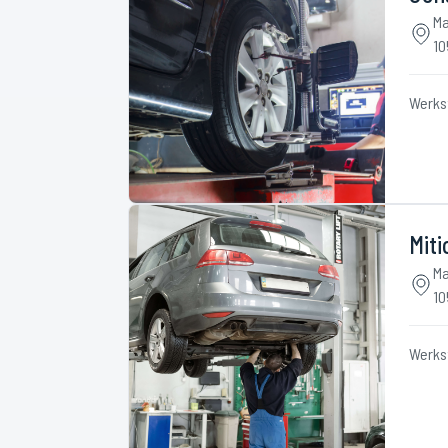
Ma
10
Werks
Miti
Ma
10
Werks