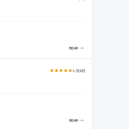
MEHR
4.8
(
49
)
MEHR