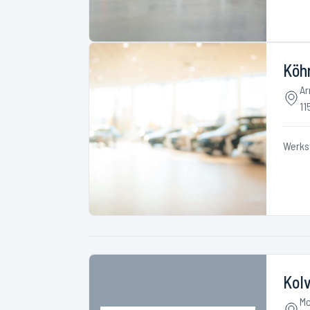
Köh
Ar
11
Werks
Kol
Mo