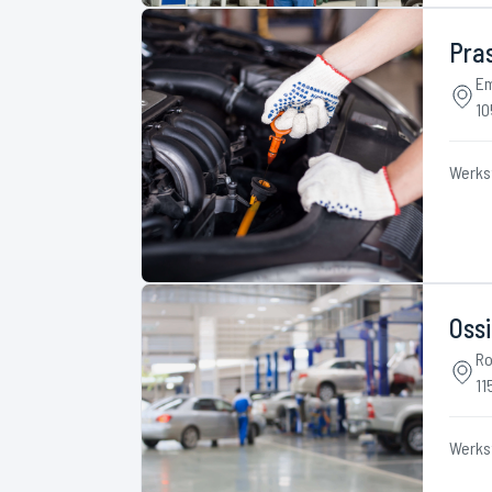
Pra
Em
10
Werks
Oss
Ro
11
Werks