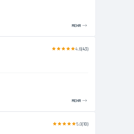
MEHR
4.6
(
43
)
MEHR
5.0
(
10
)