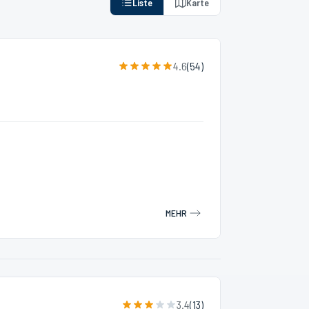
Liste
Karte
4.6
(
54
)
MEHR
3.4
(
13
)