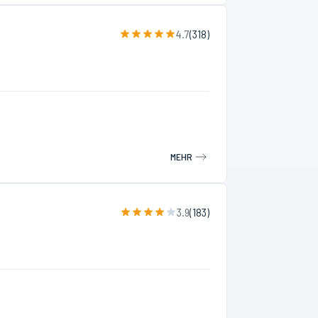
4.7
(
318
)
MEHR
3.9
(
183
)