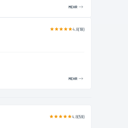
MEHR
4.8
(
18
)
MEHR
4.8
(
59
)