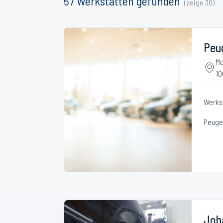
57
Werkstätten
gefunden
(zeige
30
)
Peug
Mo
10
Werks
Peuge
Joh