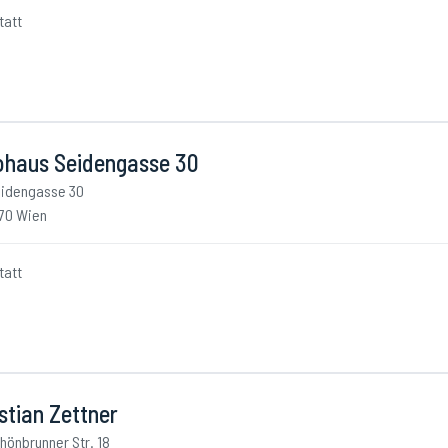
tatt
ohaus Seidengasse 30
idengasse 30
70 Wien
tatt
stian Zettner
hönbrunner Str. 18