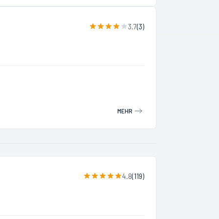
3.7
(
3
)
MEHR
4.8
(
119
)