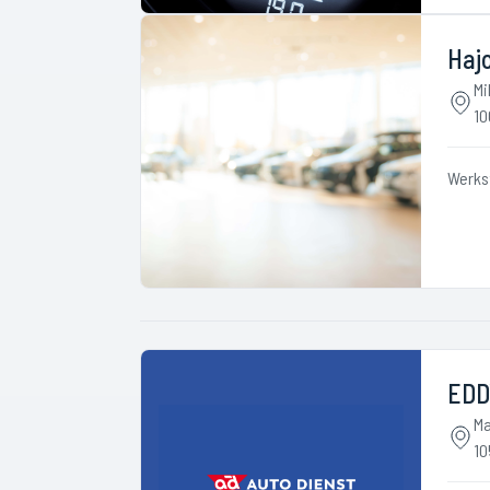
Haj
Mi
10
Werks
EDD
Ma
10