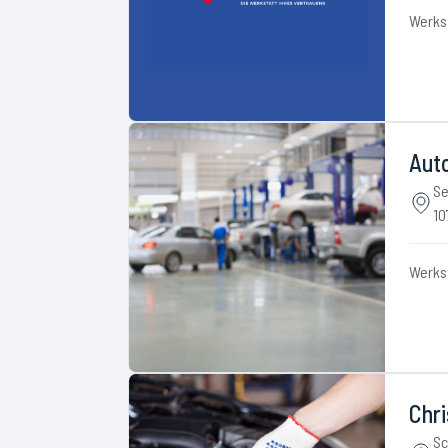
Werks
Aut
Se
10
Werks
Chri
Sc