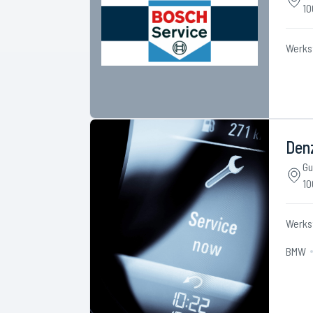
10
Werks
Den
Gu
10
Werks
BMW