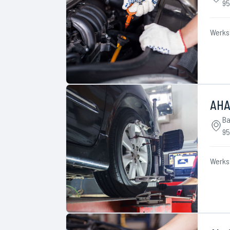
95
Werks
AHA
Ba
95
Werks