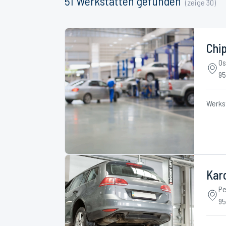
51
Werkstätten
gefunden
(zeige
30
)
Chi
Os
95
Werks
Kar
Pe
95