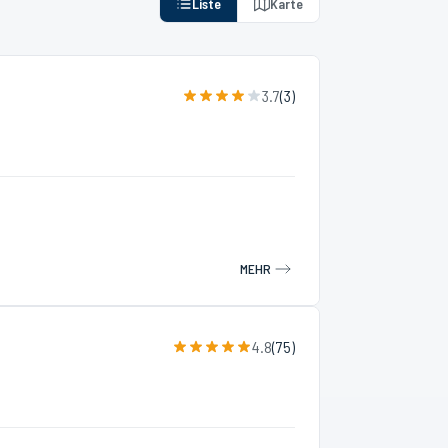
Liste
Karte
3.7
(
3
)
MEHR
4.8
(
75
)