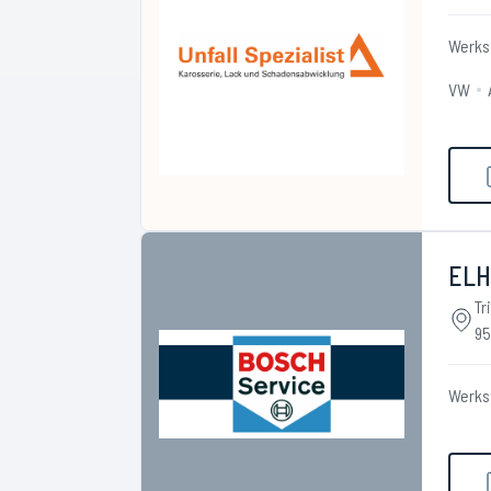
Werks
VW
ELH
Tr
95
Werks