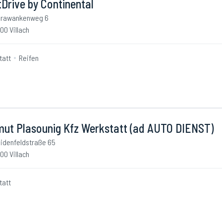
Drive by Continental
arawankenweg 6
00 Villach
tatt
Reifen
mut Plasounig Kfz Werkstatt (ad AUTO DIENST)
idenfeldstraße 65
00 Villach
tatt