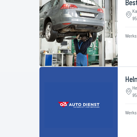
Best
K
95
Werks
Hel
He
95
Werks