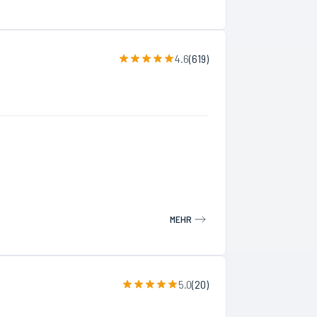
4.6
(
619
)
MEHR
5.0
(
20
)