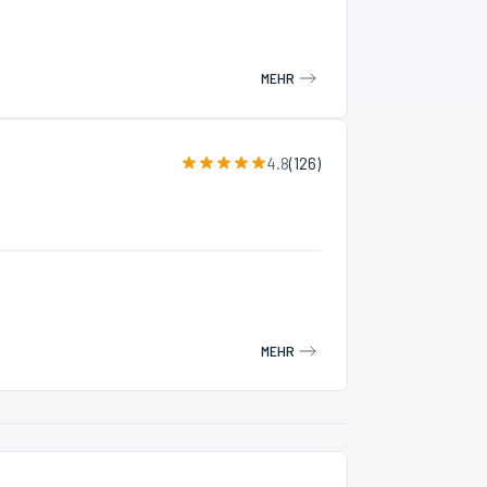
MEHR
4.8
(
126
)
MEHR