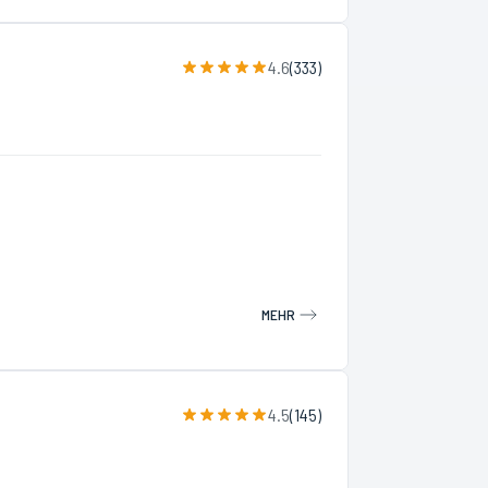
4.6
(
333
)
MEHR
4.5
(
145
)