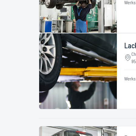
Werks
Lac
Ch
95
Werks