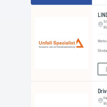
LIND
Tr
95
Werks
Skoda
Driv
Ha
95