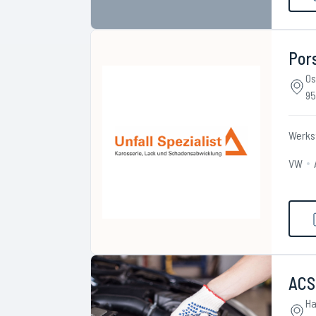
Pors
Os
95
Werks
VW
ACS
Ha