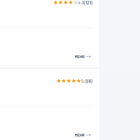
4.0
(
121
)
MEHR
5.0
(
8
)
MEHR