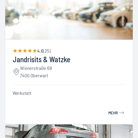
4.6
(
25
)
Jandrisits & Watzke
Wienerstraße 68
7400 Oberwart
Werkstatt
MEHR