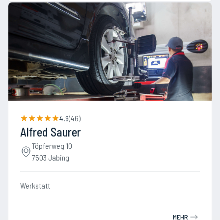
4.9
(
46
)
Alfred Saurer
Töpferweg 10
7503 Jabing
Werkstatt
MEHR