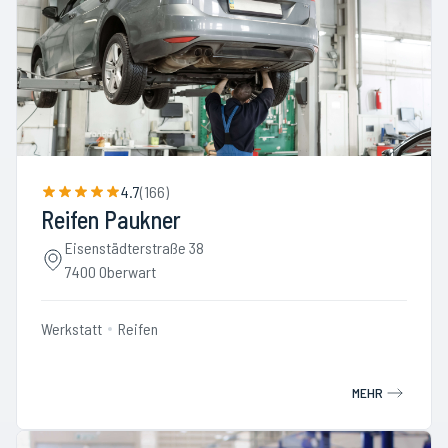
4.7
(
166
)
Reifen Paukner
Eisenstädterstraße 38
7400 Oberwart
Werkstatt
Reifen
MEHR