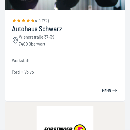
4.9
(
172
)
Autohaus Schwarz
Wienerstraße 37-39
7400 Oberwart
Werkstatt
Ford
Volvo
MEHR