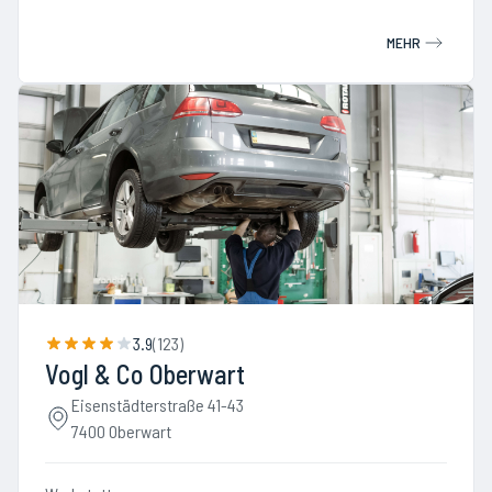
MEHR
3.9
(
123
)
Vogl & Co Oberwart
Eisenstädterstraße 41-43
7400 Oberwart