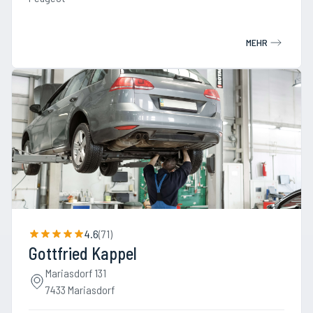
MEHR
4.6
(
71
)
Gottfried Kappel
Mariasdorf 131
7433 Mariasdorf