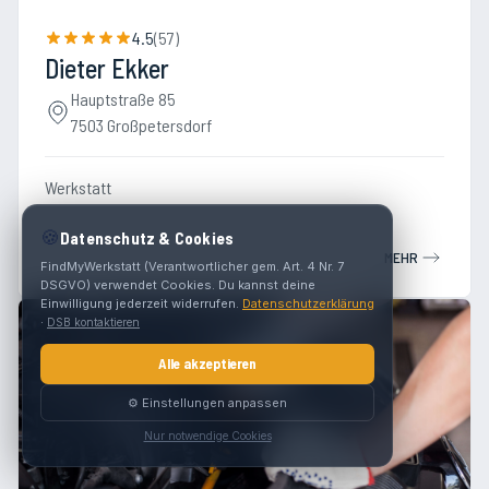
4.5
(
57
)
Dieter Ekker
Hauptstraße 85
7503 Großpetersdorf
Werkstatt
🍪
Datenschutz & Cookies
MEHR
FindMyWerkstatt (Verantwortlicher gem. Art. 4 Nr. 7
DSGVO) verwendet Cookies. Du kannst deine
Einwilligung jederzeit widerrufen.
Datenschutzerklärung
·
DSB kontaktieren
Alle akzeptieren
⚙️ Einstellungen anpassen
Nur notwendige Cookies