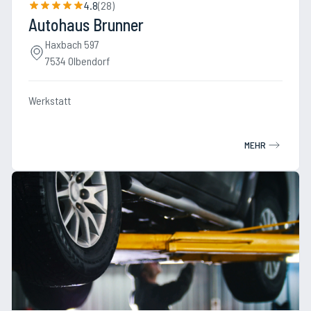
4.8
(
28
)
Autohaus Brunner
Haxbach 597
7534 Olbendorf
Werkstatt
MEHR