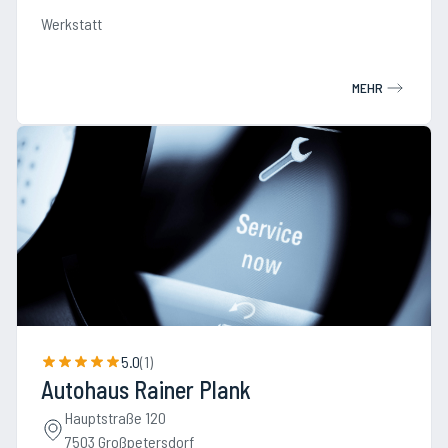
Werkstatt
MEHR
5.0
(
1
)
Autohaus Rainer Plank
Hauptstraße 120
7503 Großpetersdorf