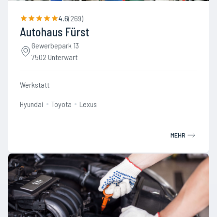
4.6
(
269
)
Autohaus Fürst
Gewerbepark 13
7502 Unterwart
Werkstatt
Hyundai
Toyota
Lexus
MEHR