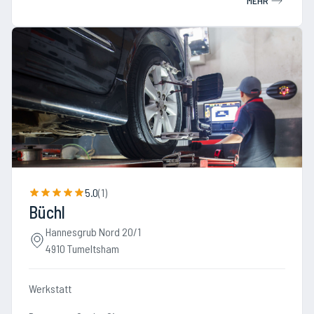
MEHR
5.0
(
1
)
Büchl
Hannesgrub Nord 20/1
4910 Tumeltsham
Werkstatt