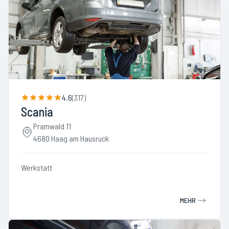
4.6
(
317
)
Scania
Pramwald 11
4680 Haag am Hausruck
Werkstatt
MEHR