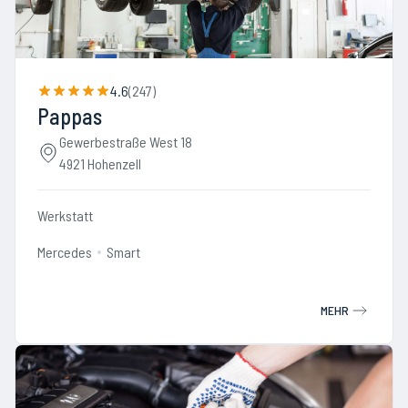
4.6
(
247
)
Pappas
Gewerbestraße West 18
4921 Hohenzell
Werkstatt
Mercedes
Smart
MEHR