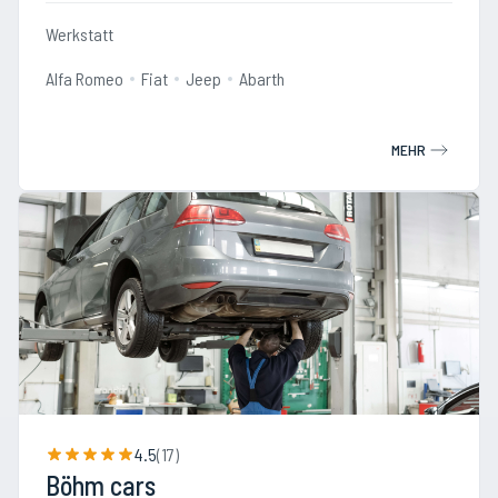
Werkstatt
Alfa Romeo
Fiat
Jeep
Abarth
MEHR
4.5
(
17
)
Böhm cars