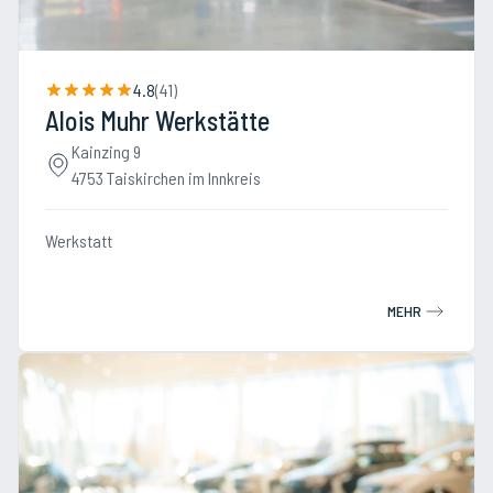
4.8
(
41
)
Alois Muhr Werkstätte
Kainzing 9
4753 Taiskirchen im Innkreis
Werkstatt
MEHR