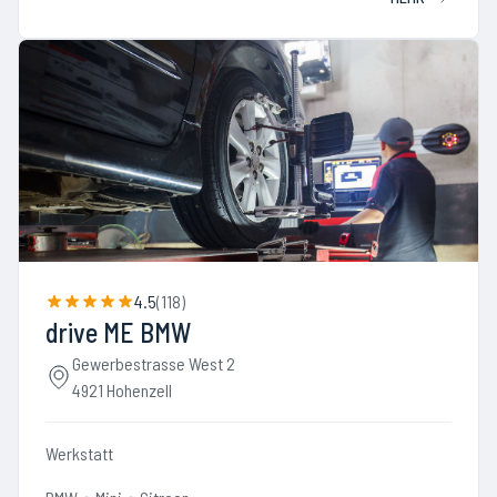
4.5
(
118
)
drive ME BMW
Gewerbestrasse West 2
4921 Hohenzell
Werkstatt