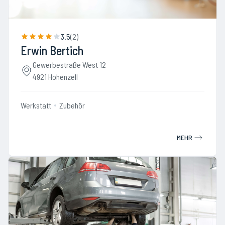
3.5
(
2
)
Erwin Bertich
Gewerbestraße West 12
4921 Hohenzell
Werkstatt
Zubehör
MEHR