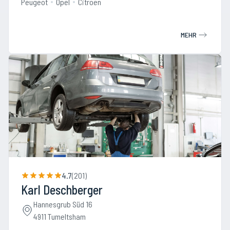
Peugeot
Opel
Citroen
MEHR
4.7
(
201
)
Karl Deschberger
Hannesgrub Süd 16
4911 Tumeltsham