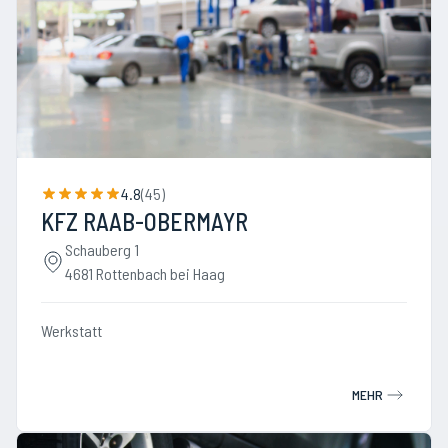
4.8
(
45
)
KFZ RAAB-OBERMAYR
Schauberg 1
4681 Rottenbach bei Haag
Werkstatt
MEHR