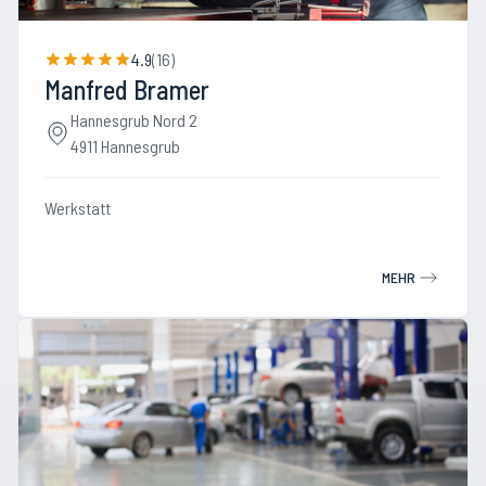
4.9
(
16
)
Manfred Bramer
Hannesgrub Nord 2
4911 Hannesgrub
Werkstatt
MEHR