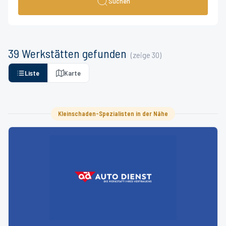
Suchen
39
Werkstätten
gefunden
(zeige
30
)
Liste
Karte
Kleinschaden-Spezialisten in der Nähe