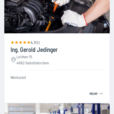
4.7
(
6
)
Ing. Gerold Jedinger
Leithen 15
4682 Geboltskirchen
Werkstatt
MEHR