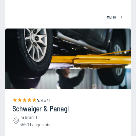
MEHR
4.9
(
57
)
Schwaiger & Panagl
Im Grädl 11
3550 Langenlois