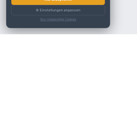
⚙️ Einstellungen anpassen
Nur notwendige Cookies
Die beste KFZ-Werkstatt in Österreich finden.
Navigation
Werkstätten
Über uns
Kontakt
Werkstattpartner werden