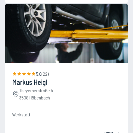
5.0
(
22
)
Markus Heigl
Theyernerstraße 4
3508 Höbenbach
Werkstatt