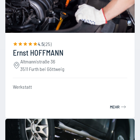
4.5
(
25
)
Ernst HOFFMANN
Altmannistraße 36
3511 Furth bei Göttweig
Werkstatt
MEHR