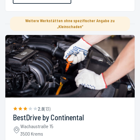
Weitere Werkstätten ohne spezifischer Angabe zu
„Kleinschaden“
2.8
(
13
)
BestDrive by Continental
Wachaustraße 15
3500 Krems