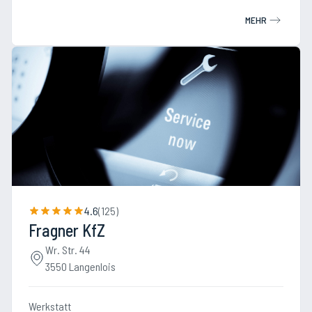
MEHR
4.6
(
125
)
Fragner KfZ
Wr. Str. 44
3550 Langenlois
Werkstatt