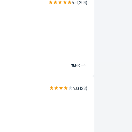
4.6
(
269
)
MEHR
4.0
(
128
)