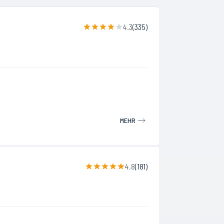
4.3
(
335
)
MEHR
4.8
(
181
)