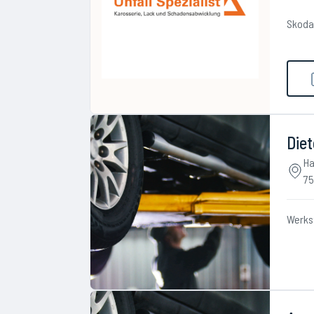
Skoda
Diet
Ha
75
Werks