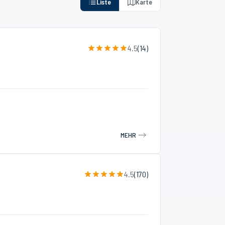
Liste
Karte
4.5
(
14
)
MEHR
4.5
(
170
)