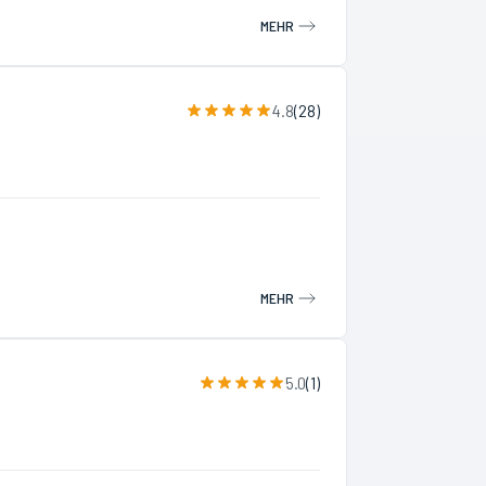
MEHR
4.8
(
28
)
MEHR
5.0
(
1
)