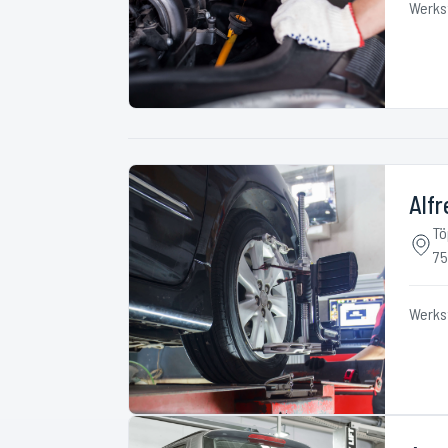
Werks
Alfr
Tö
75
Werks