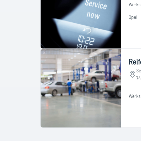
Werks
Opel
Reif
Se
74
Werks