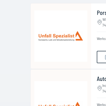
Pors
Wi
74
Werks
Auto
In
74
Werks