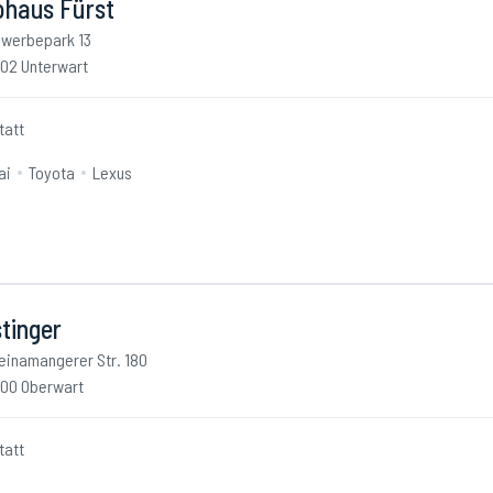
ohaus Fürst
werbepark 13
02 Unterwart
tatt
ai
Toyota
Lexus
tinger
einamangerer Str. 180
00 Oberwart
tatt