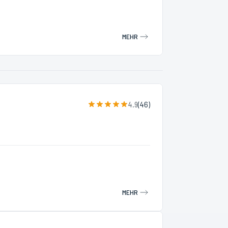
MEHR
4.9
(
46
)
MEHR