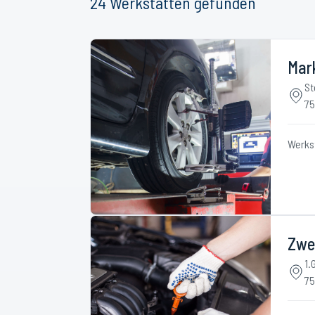
24
Werkstätten
gefunden
Mar
St
75
Werks
Zwe
1.
75