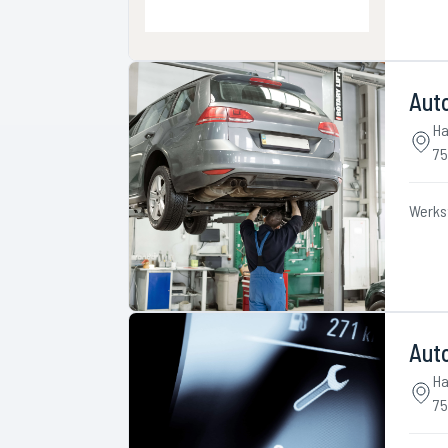
Aut
Ha
75
Werks
Aut
Ha
75