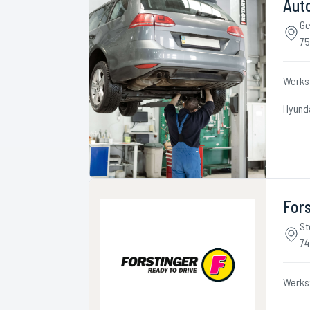
Aut
Ge
75
Werks
Hyund
Fors
St
74
Werks