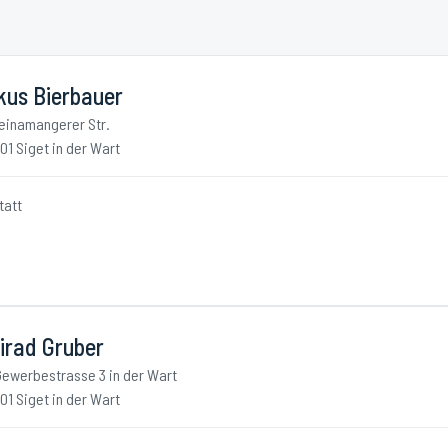
kus Bierbauer
einamangerer Str.
01 Siget in der Wart
tatt
irad Gruber
Gewerbestrasse 3 in der Wart
01 Siget in der Wart