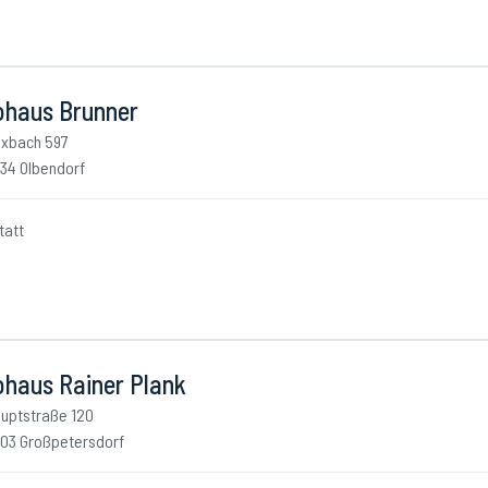
ohaus Brunner
xbach 597
34 Olbendorf
tatt
ohaus Rainer Plank
uptstraße 120
03 Großpetersdorf