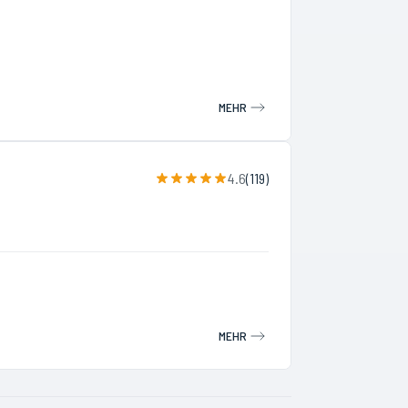
MEHR
4.6
(
119
)
MEHR