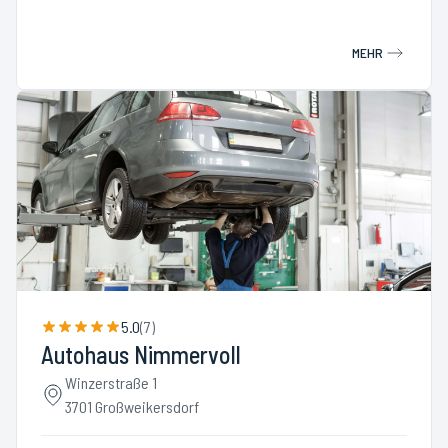
MEHR
5.0
(
7
)
Autohaus Nimmervoll
Winzerstraße 1
3701 Großweikersdorf