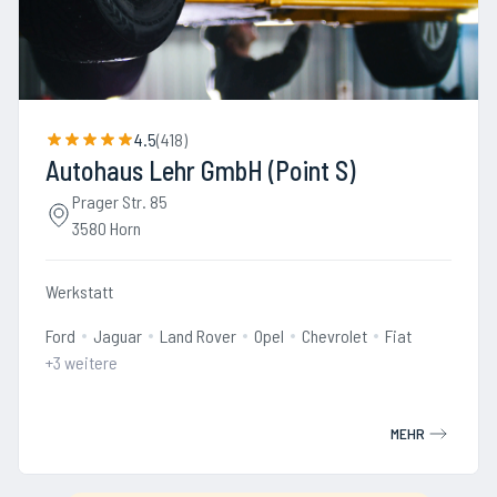
4.5
(
418
)
Autohaus Lehr GmbH (Point S)
Prager Str. 85
3580 Horn
Werkstatt
Ford
Jaguar
Land Rover
Opel
Chevrolet
Fiat
+
3
weitere
MEHR