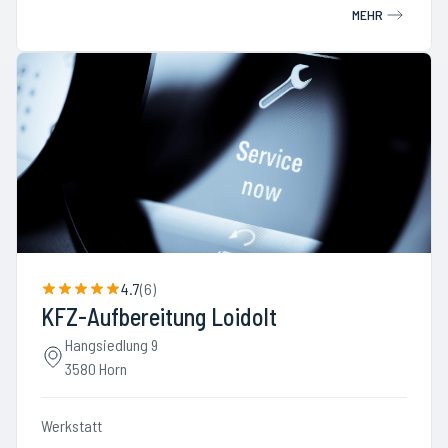
MEHR
4.7
(
6
)
KFZ-Aufbereitung Loidolt
Hangsiedlung 9
3580 Horn
Werkstatt