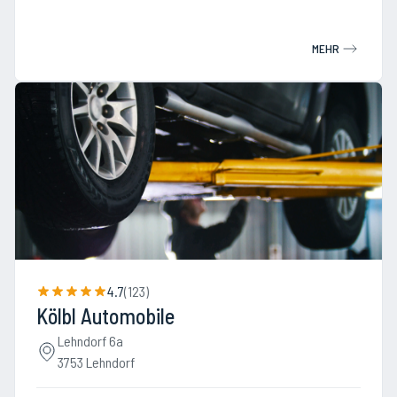
MEHR
4.7
(
123
)
Kölbl Automobile
Lehndorf 6a
3753 Lehndorf