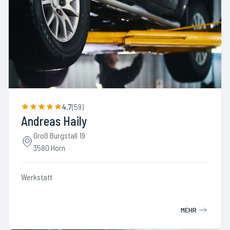
4.7
(
59
)
Andreas Haily
Groß Burgstall 19
3580 Horn
Werkstatt
MEHR