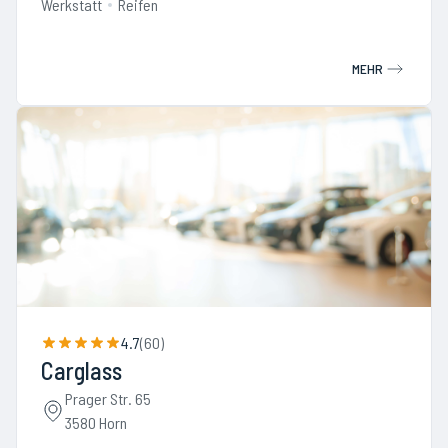
Werkstatt
Reifen
MEHR
4.7
(
60
)
Carglass
Prager Str. 65
3580 Horn