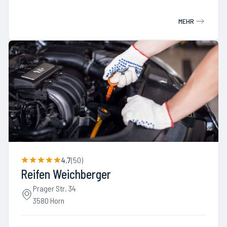
MEHR
4.7
(
50
)
Reifen Weichberger
Prager Str. 34
3580 Horn