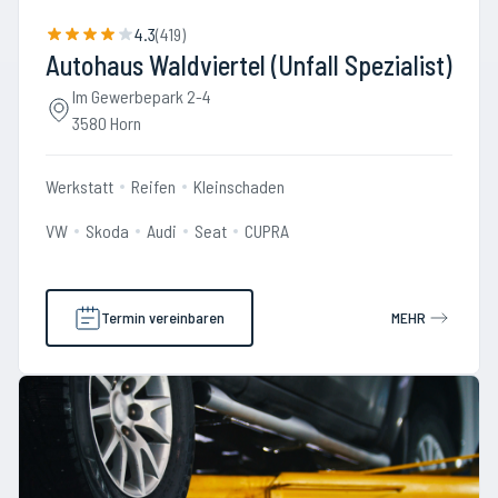
4.3
(
419
)
Autohaus Waldviertel (Unfall Spezialist)
Im Gewerbepark 2-4
3580 Horn
Werkstatt
Reifen
Kleinschaden
VW
Skoda
Audi
Seat
CUPRA
Termin vereinbaren
MEHR