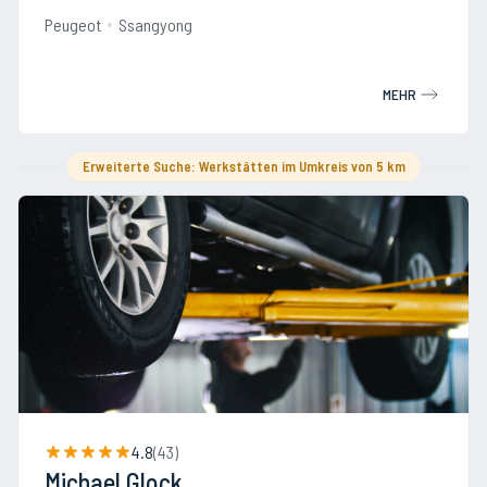
Peugeot
Ssangyong
MEHR
Erweiterte Suche: Werkstätten im Umkreis von 5 km
4.8
(
43
)
Michael Glock