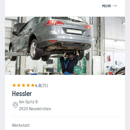
MEHR
4.6
(
25
)
Hessler
Am Spitz 8
2620 Neunkirchen
Werkstatt