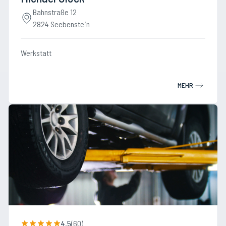
Bahnstraße 12
2824 Seebenstein
Werkstatt
MEHR
4.5
(
60
)