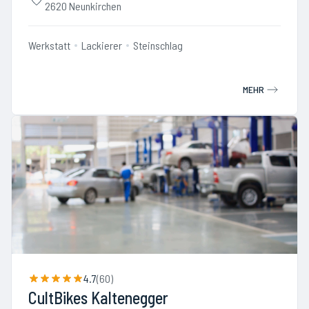
2620 Neunkirchen
Werkstatt
Lackierer
Steinschlag
MEHR
4.7
(
60
)
CultBikes Kaltenegger