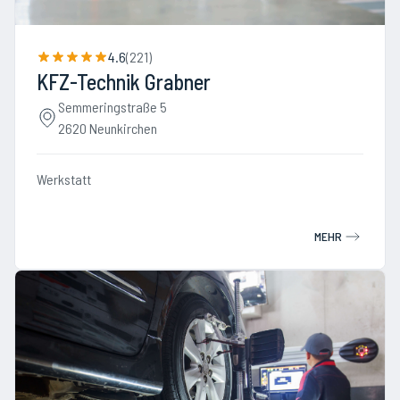
4.6
(
221
)
KFZ-Technik Grabner
Semmeringstraße 5
2620 Neunkirchen
Werkstatt
MEHR