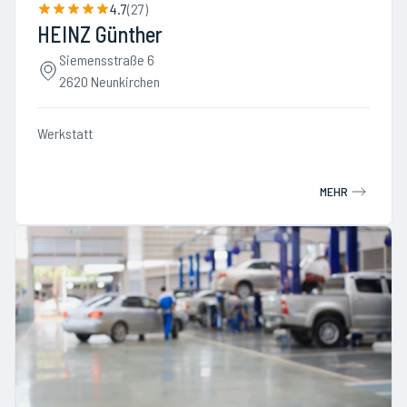
4.7
(
27
)
HEINZ Günther
Siemensstraße 6
2620 Neunkirchen
Werkstatt
MEHR