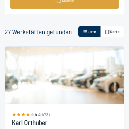
Suchen
27
Werkstätten
gefunden
Liste
Karte
4.4
(
423
)
Karl Orthuber