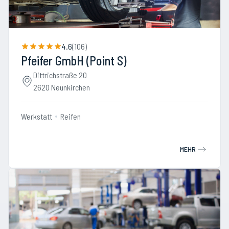
4.6
(
106
)
Pfeifer GmbH (Point S)
Dittrichstraße 20
2620 Neunkirchen
Werkstatt
Reifen
MEHR