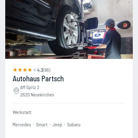
4.3
(
96
)
Autohaus Partsch
AM Spitz 2
2620 Neunkirchen
Werkstatt
Mercedes
Smart
Jeep
Subaru