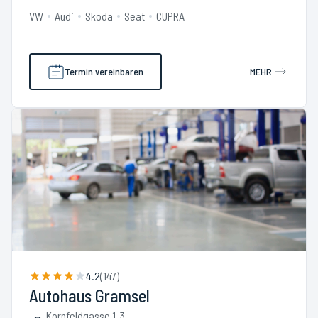
VW
Audi
Skoda
Seat
CUPRA
Termin vereinbaren
MEHR
4.2
(
147
)
Autohaus Gramsel
Kornfeldgasse 1-3