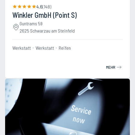
4.6
(
148
)
Winkler GmbH (Point S)
Guntrams 59
2625 Schwarzau am Steinfeld
Werkstatt
Werkstatt
Reifen
MEHR