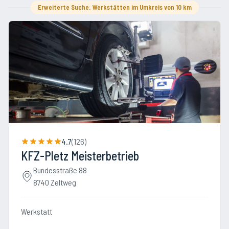
Erweiterte Suche: Werkstätten im Umkreis von 10 km
4.7
(
126
)
KFZ-Pletz Meisterbetrieb
Bundesstraße 88
8740 Zeltweg
Werkstatt