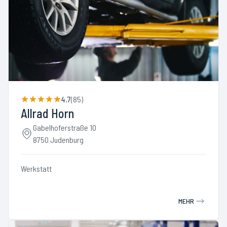
4.7
(
85
)
Allrad Horn
Gabelhoferstraße 10
8750 Judenburg
Werkstatt
MEHR