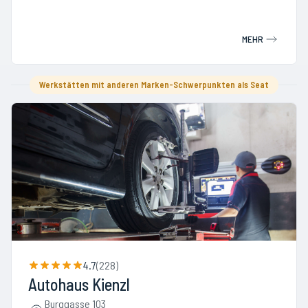
MEHR
Werkstätten mit anderen Marken-Schwerpunkten als Seat
4.7
(
228
)
Autohaus Kienzl
Burggasse 103