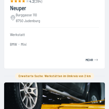
4.2
(
284
)
Neuper
Burggasse 110
8750 Judenburg
Werkstatt
BMW
Mini
MEHR
Erweiterte Suche: Werkstätten im Umkreis von 2 km