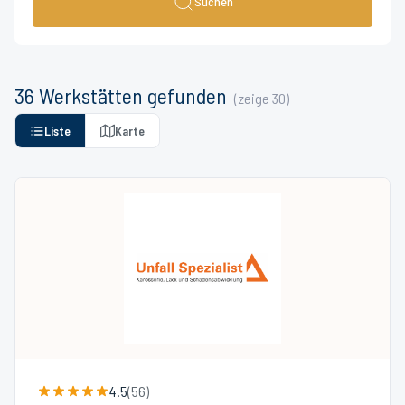
Suchen
36
Werkstätten
gefunden
(zeige
30
)
Liste
Karte
4.5
(
56
)