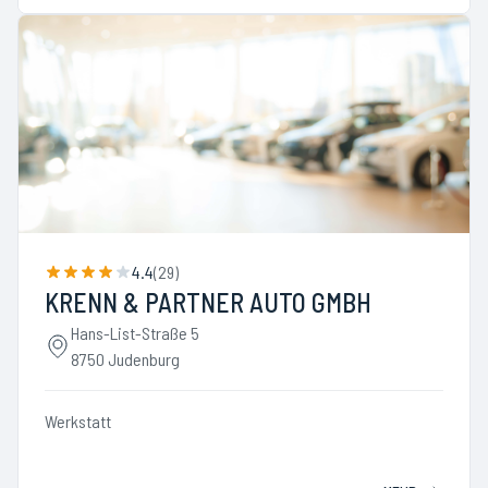
4.4
(
29
)
KRENN & PARTNER AUTO GMBH
Hans-List-Straße 5
8750 Judenburg
Werkstatt