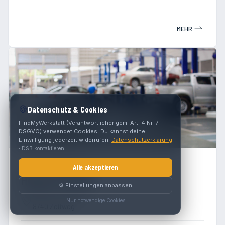
MEHR
🍪
Datenschutz & Cookies
FindMyWerkstatt (Verantwortlicher gem. Art. 4 Nr. 7
DSGVO) verwendet Cookies. Du kannst deine
Einwilligung jederzeit widerrufen.
Datenschutzerklärung
·
DSB kontaktieren
4.7
(
29
)
Alle akzeptieren
Herbert Hartleb
⚙️ Einstellungen anpassen
Bundesstraße 64A
Nur notwendige Cookies
8740 Zeltweg