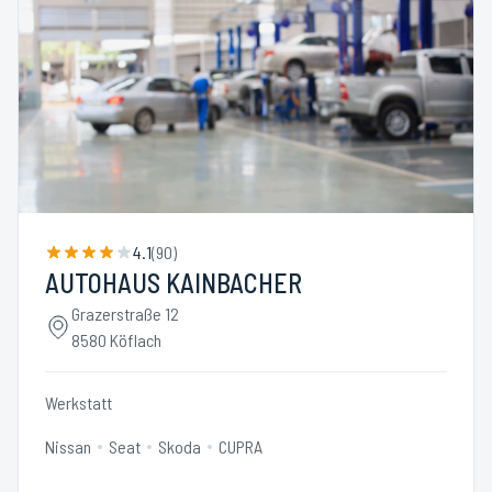
4.1
(
90
)
AUTOHAUS KAINBACHER
Grazerstraße 12
8580 Köflach
Werkstatt
Nissan
Seat
Skoda
CUPRA