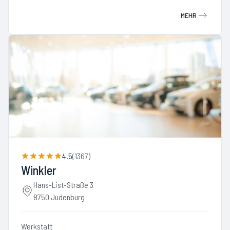
MEHR
4.5
(
1367
)
Winkler
Hans-List-Straße 3
8750 Judenburg
Werkstatt