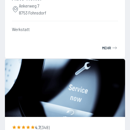
Ankerweg 7
8753 Fohnsdorf
Werkstatt
MEHR
4.7
(
348
)