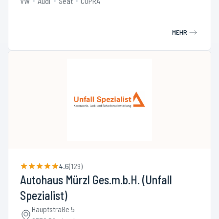
VW
Audi
Seat
CUPRA
MEHR
4.6
(
129
)
Autohaus Mürzl Ges.m.b.H. (Unfall
Spezialist)
Hauptstraße 5