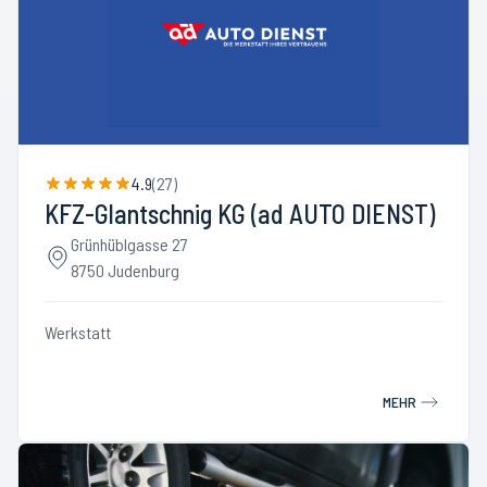
4.9
(
27
)
KFZ-Glantschnig KG (ad AUTO DIENST)
Grünhüblgasse 27
8750 Judenburg
Werkstatt
MEHR