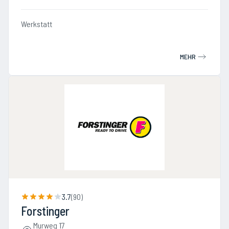
Werkstatt
MEHR
3.7
(
90
)
Forstinger
Murweg 17