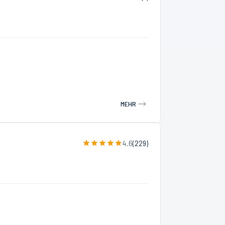
MEHR
4.6
(
229
)