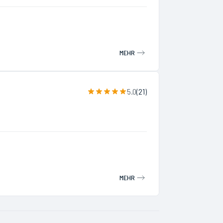
MEHR
5.0
(
21
)
MEHR