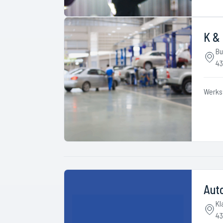
K &
Bu
43
Werks
Aut
Kl
43