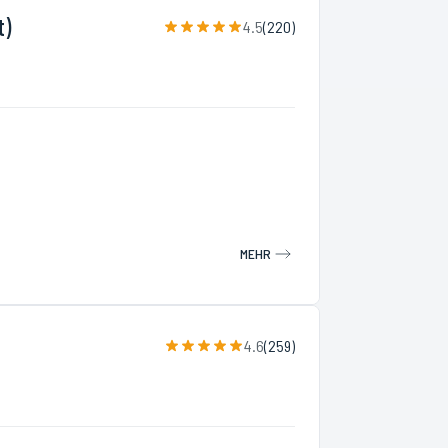
t)
4.5
(
220
)
MEHR
4.6
(
259
)