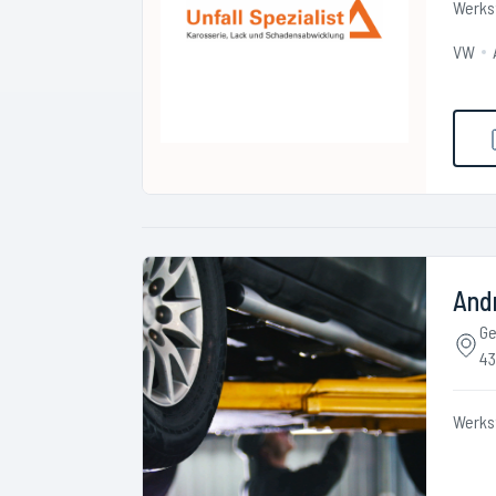
Werks
VW
Andr
Ge
43
Werks