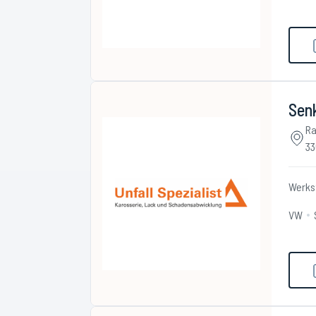
Senk
Ra
33
Werks
VW