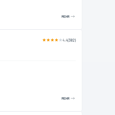
MEHR
4.4
(
382
)
MEHR