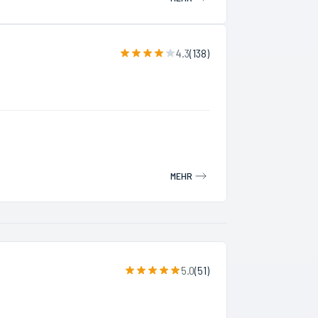
4.3
(
138
)
MEHR
5.0
(
51
)