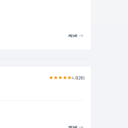
MEHR
4.8
(
26
)
MEHR