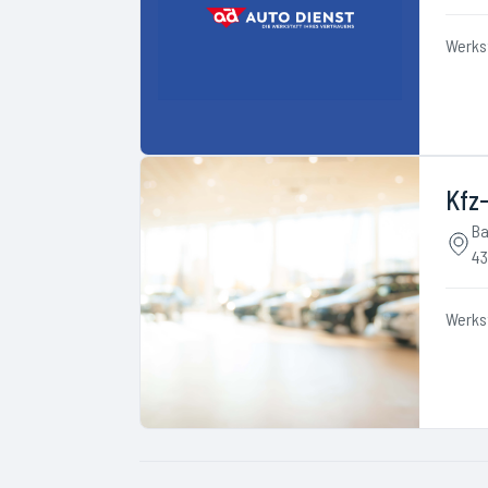
Werks
Kfz-
Ba
43
Werks