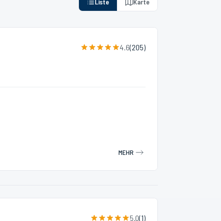
Liste
Karte
4.6
(
205
)
MEHR
5.0
(
1
)