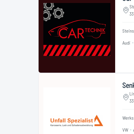
St
33
Stein
Audi
Senk
Li
33
Werks
VW