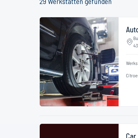
29
Werkstätten
gefunden
Aut
Bu
43
Werks
Citroe
Car