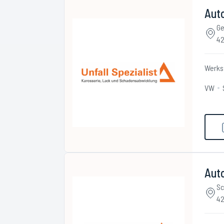
Auto
Ge
42
Werks
VW
Auto
Sc
42