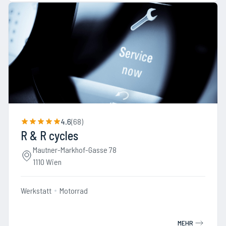
4.6
(
68
)
R & R cycles
Mautner-Markhof-Gasse 78
1110 Wien
Werkstatt
Motorrad
MEHR