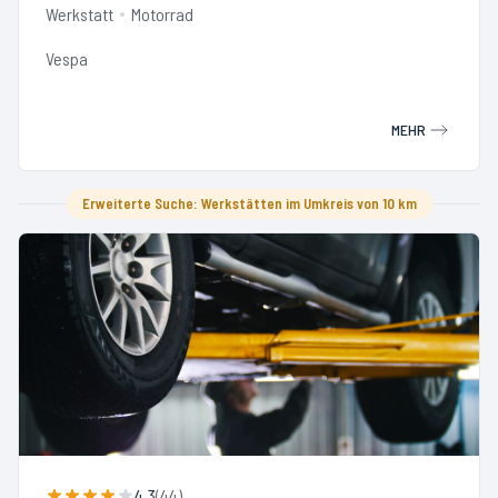
Werkstatt
Motorrad
Vespa
MEHR
Erweiterte Suche: Werkstätten im Umkreis von 10 km
4.3
(
44
)