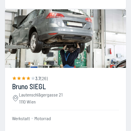
3.7
(
26
)
Bruno SIEGL
Lautenschlägergasse 21
1110 Wien
Werkstatt
Motorrad