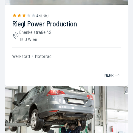
3.4
(
35
)
Riegl Power Production
Enenkelstraße 42
1160 Wien
Werkstatt
Motorrad
MEHR