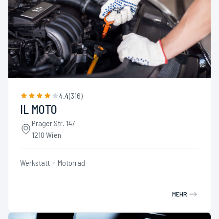
4.4
(
316
)
IL MOTO
Prager Str. 147
1210 Wien
Werkstatt
Motorrad
MEHR