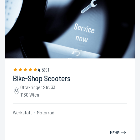
4.5
(
91
)
Bike-Shop Scooters
Ottakringer Str. 33
1160 Wien
Werkstatt
Motorrad
MEHR