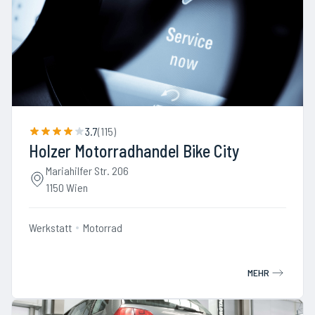
3.7
(
115
)
Holzer Motorradhandel Bike City
Mariahilfer Str. 206
1150 Wien
Werkstatt
Motorrad
MEHR