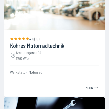
4.8
(
18
)
Köhres Motorradtechnik
Arnsteingasse 14
1150 Wien
Werkstatt
Motorrad
MEHR