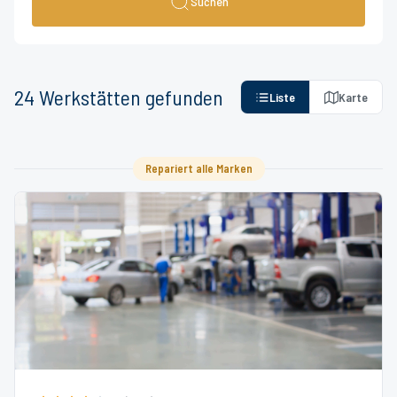
Suchen
24
Werkstätten
gefunden
Liste
Karte
Repariert alle Marken