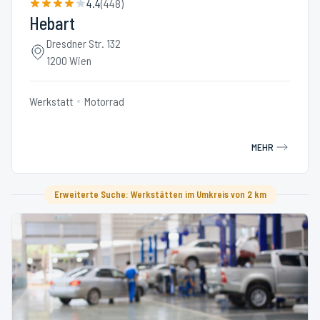
4.4
(
448
)
Hebart
Dresdner Str. 132
1200 Wien
Werkstatt
Motorrad
MEHR
Erweiterte Suche: Werkstätten im Umkreis von 2 km