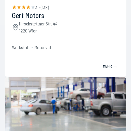
3.9
(
138
)
Gert Motors
Hirschstettner Str. 44
1220 Wien
Werkstatt
Motorrad
MEHR