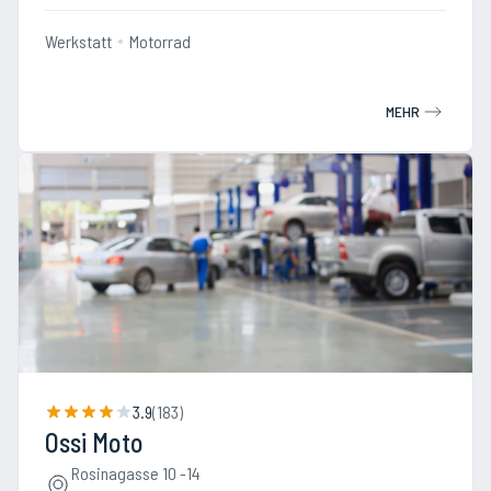
Werkstatt
Motorrad
MEHR
3.9
(
183
)
Ossi Moto
Rosinagasse 10 -14