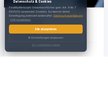
🍪
Datenschutz & Cookies
FindMyWerkstatt (Verantwortlicher gem. Art. 4 Nr. 7
DSGVO) verwendet Cookies. Du kannst deine
5.0
(
23
)
Einwilligung jederzeit widerrufen.
Datenschutzerklärung
·
DSB kontaktieren
Zweirad Scharf
Alle akzeptieren
Roßmarkt 7
9400 Wolfsberg
⚙️ Einstellungen anpassen
Nur notwendige Cookies
Werkstatt
Motorrad
MEHR
Werkstätten mit anderen Marken-Schwerpunkten als Moto
Guzzi