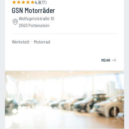
4.8
(
17
)
GSN Motorräder
Wolfsgeiststraße 10
2563 Pottenstein
Werkstatt
Motorrad
MEHR