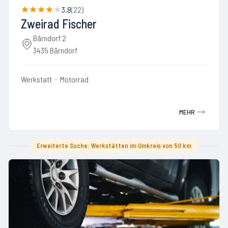
3.8
(
22
)
Zweirad Fischer
Bärndorf 2
3435 Bärndorf
Werkstatt
Motorrad
MEHR
Erweiterte Suche: Werkstätten im Umkreis von 50 km