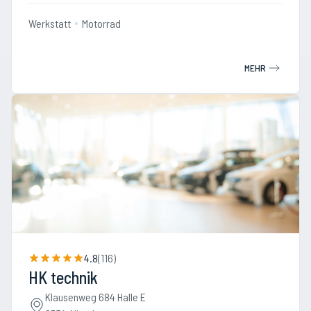
Werkstatt
Motorrad
MEHR
4.8
(
116
)
HK technik
Klausenweg 684 Halle E