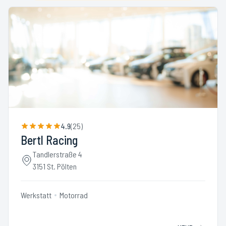
4.9
(
25
)
Bertl Racing
Tandlerstraße 4
3151 St. Pölten
Werkstatt
Motorrad