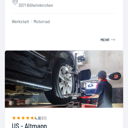
3071 Böheimkirchen
Werkstatt
Motorrad
MEHR
4.8
(
61
)
US - Altmann