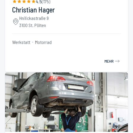
4.5
(
175
)
Christian Hager
Hnilickastraße 9
3100 St. Pölten
Werkstatt
Motorrad
MEHR