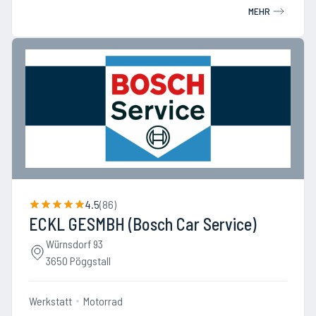
MEHR
4.5
(
86
)
ECKL GESMBH (Bosch Car Service)
Würnsdorf 93
3650 Pöggstall
Werkstatt
Motorrad