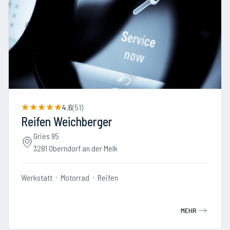
4.6
(
51
)
Reifen Weichberger
Gries 95
3281 Oberndorf an der Melk
Werkstatt
Motorrad
Reifen
MEHR