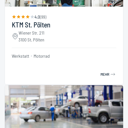
4.0
(
99
)
KTM St. Pölten
Wiener Str. 211
3100 St. Pölten
Werkstatt
Motorrad
MEHR