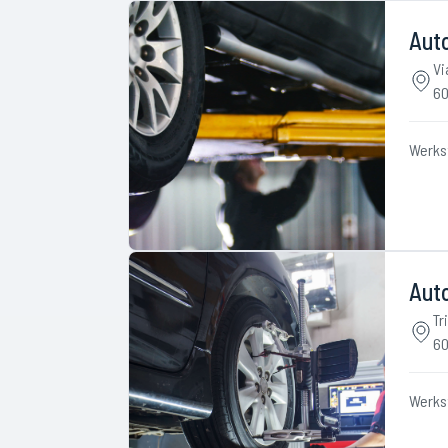
Auto
Vi
60
Werks
Aut
Tr
60
Werks