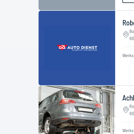
Rob
Bu
60
Werks
Achl
Ro
60
Werks