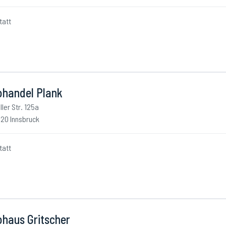
tatt
ohandel Plank
ller Str. 125a
20 Innsbruck
tatt
ohaus Gritscher