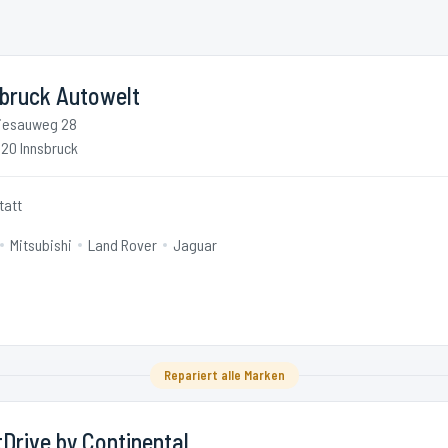
sbruck Autowelt
iesauweg 28
20 Innsbruck
tatt
Mitsubishi
Land Rover
Jaguar
Repariert alle Marken
Drive by Continental