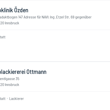
klinik Özden
aduktbogen 147 Adresse für NAVI: Ing .Etzel Str. 69 gegenüber
20 Innsbruck
tatt
olackiererei Ottmann
ientlgasse 35
20 Innsbruck
tatt
Lackierer