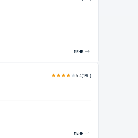
MEHR
4.4
(
180
)
MEHR