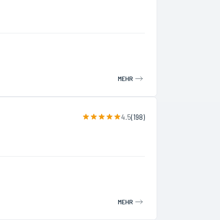
MEHR
4.5
(
198
)
MEHR