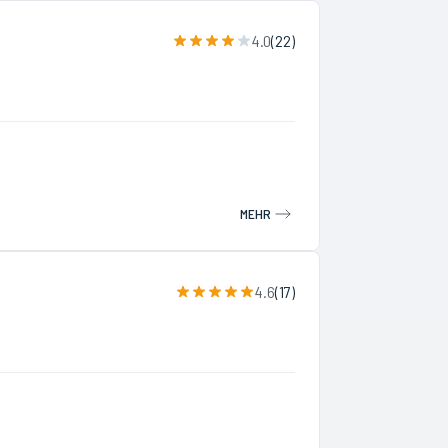
4.0
(
22
)
MEHR
4.6
(
17
)