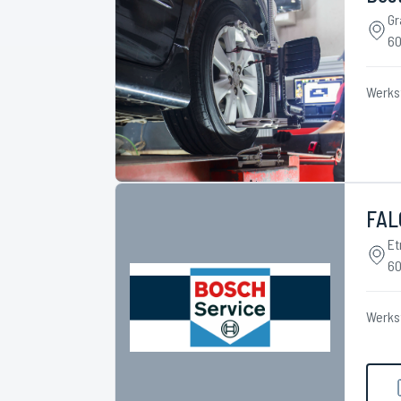
Gr
60
Werks
FAL
Et
60
Werks