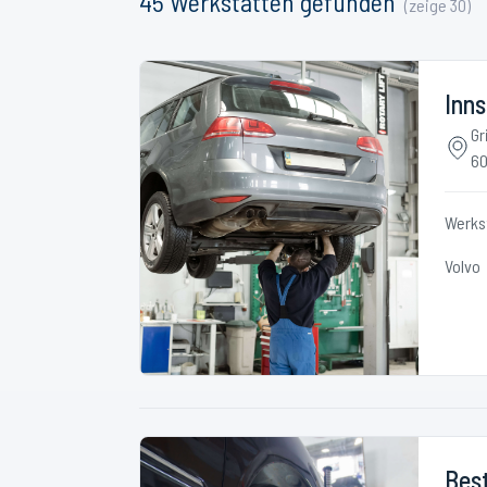
45
Werkstätten
gefunden
(zeige
30
)
Inn
Gr
60
Werks
Volvo
Best