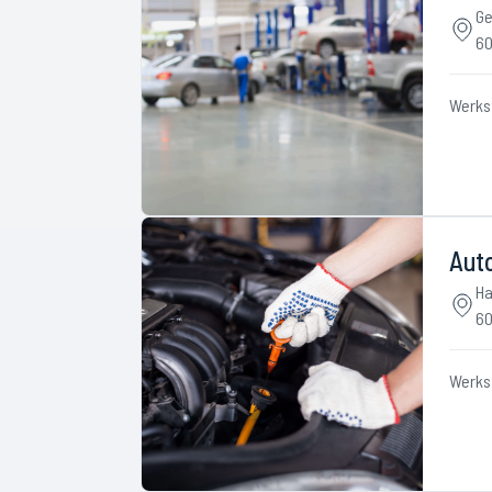
Ge
60
Werks
Aut
Ha
60
Werks