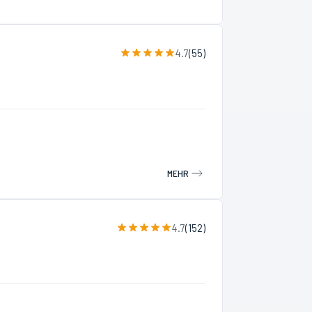
4.7
(
55
)
MEHR
4.7
(
152
)