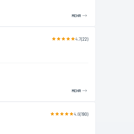
MEHR
4.7
(
22
)
MEHR
4.6
(
190
)