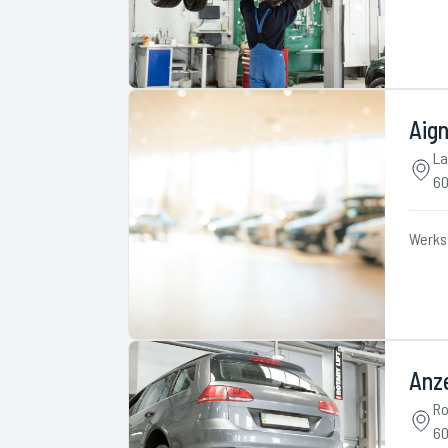
Aig
La
60
Werks
Anz
Ro
60