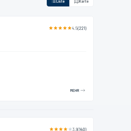
Liste
Karte
4.5
(
221
)
MEHR
3.9
(
140
)