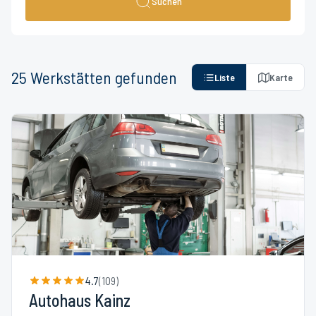
Suchen
25
Werkstätten
gefunden
Liste
Karte
4.7
(
109
)
Autohaus Kainz