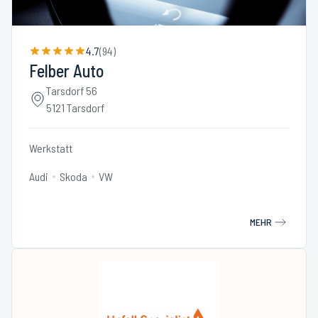
4.7
(
94
)
Felber Auto
Tarsdorf 56
5121 Tarsdorf
Werkstatt
Audi
Skoda
VW
MEHR