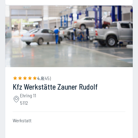
4.8
(
45
)
Kfz Werkstätte Zauner Rudolf
Ehring 11
5112
Werkstatt