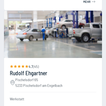
MEHR
4.7
(
45
)
Rudolf Ehgartner
Pischelsdorf 65
5233 Pischelsdorf am Engelbach
Werkstatt