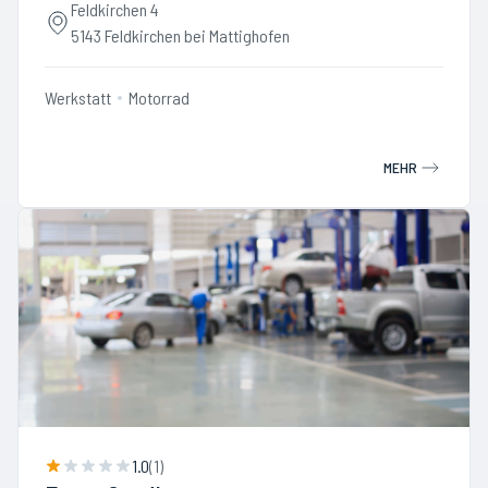
Feldkirchen 4
5143 Feldkirchen bei Mattighofen
Werkstatt
Motorrad
MEHR
1.0
(
1
)