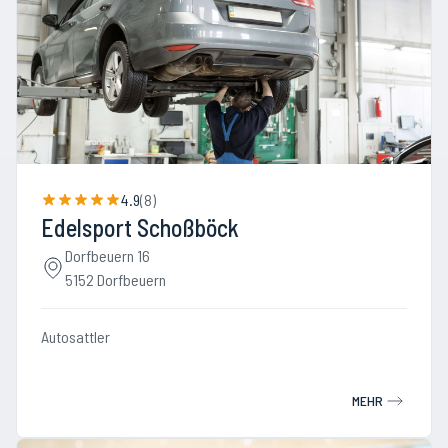
4.9
(
8
)
Edelsport Schoßböck
Dorfbeuern 16
5152 Dorfbeuern
Autosattler
MEHR