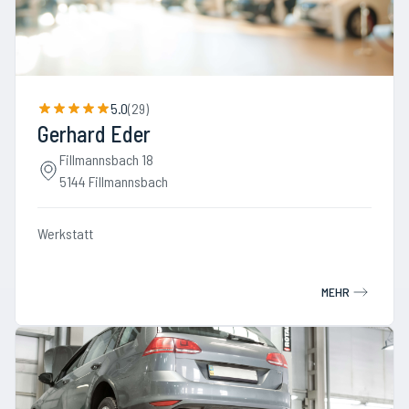
5.0
(
29
)
Gerhard Eder
Fillmannsbach 18
5144 Fillmannsbach
Werkstatt
MEHR