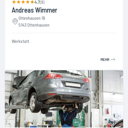
4.7
(
9
)
Andreas Wimmer
Ottenhausen 18
5143 Ottenhausen
Werkstatt
MEHR