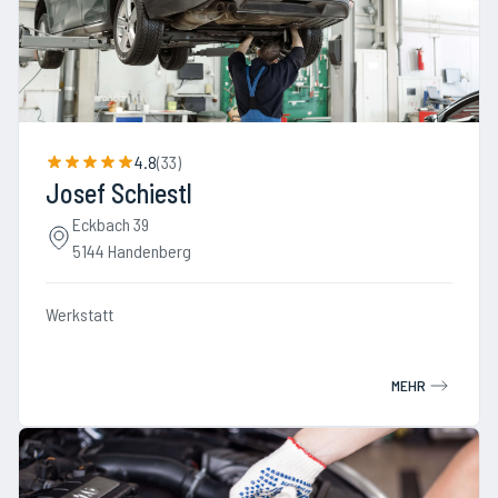
4.8
(
33
)
Josef Schiestl
Eckbach 39
5144 Handenberg
Werkstatt
MEHR