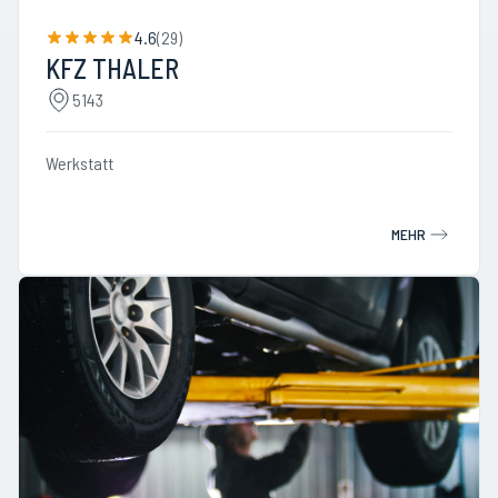
4.6
(
29
)
KFZ THALER
5143
Werkstatt
MEHR