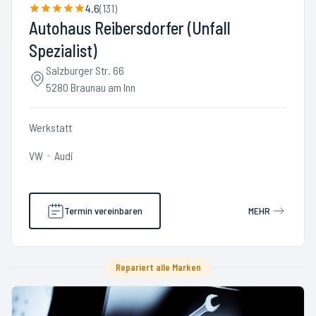
4.6
(
131
)
Autohaus Reibersdorfer (Unfall
Spezialist)
Salzburger Str. 66
5280 Braunau am Inn
Werkstatt
VW
Audi
Termin vereinbaren
MEHR
Repariert alle Marken