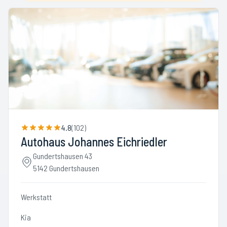
4.8
(
102
)
Autohaus Johannes Eichriedler
Gundertshausen 43
5142 Gundertshausen
Werkstatt
Kia