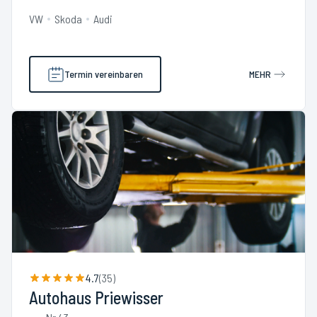
VW
Skoda
Audi
Termin vereinbaren
MEHR
4.7
(
35
)
Autohaus Priewisser