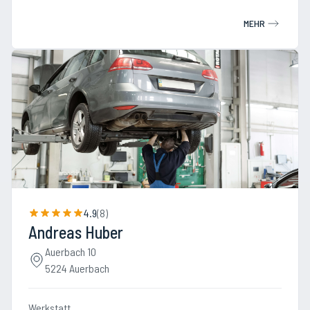
MEHR
4.9
(
8
)
Andreas Huber
Auerbach 10
5224 Auerbach
Werkstatt