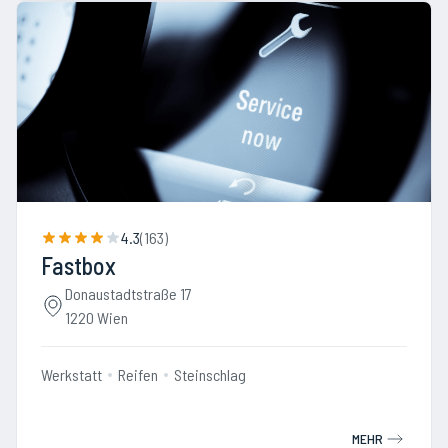
4.3
(
163
)
Fastbox
Donaustadtstraße 17
1220 Wien
Werkstatt
Reifen
Steinschlag
MEHR