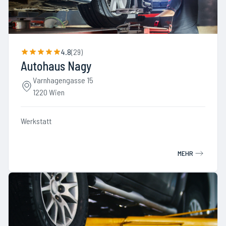
4.8
(
29
)
Autohaus Nagy
Varnhagengasse 15
1220 Wien
Werkstatt
MEHR