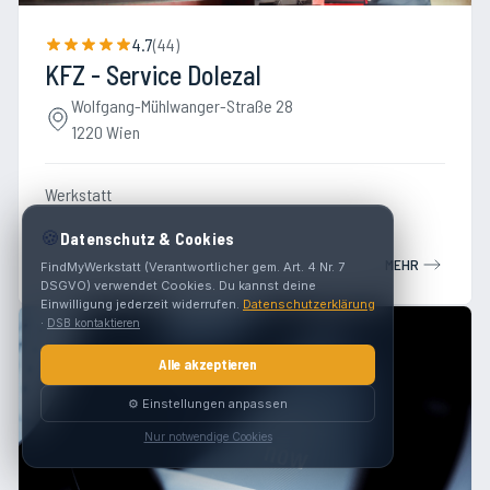
4.7
(
44
)
KFZ - Service Dolezal
Wolfgang-Mühlwanger-Straße 28
1220 Wien
Werkstatt
🍪
Datenschutz & Cookies
MEHR
FindMyWerkstatt (Verantwortlicher gem. Art. 4 Nr. 7
DSGVO) verwendet Cookies. Du kannst deine
Einwilligung jederzeit widerrufen.
Datenschutzerklärung
·
DSB kontaktieren
Alle akzeptieren
⚙️ Einstellungen anpassen
Nur notwendige Cookies