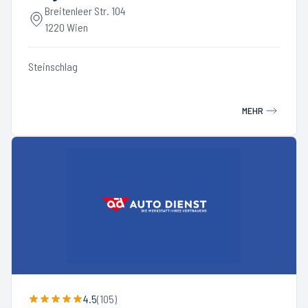
Breitenleer Str. 104
1220 Wien
Steinschlag
MEHR
4.5
(
105
)