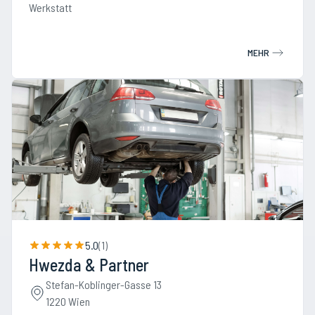
Werkstatt
MEHR
5.0
(
1
)
Hwezda & Partner
Stefan-Koblinger-Gasse 13
1220 Wien