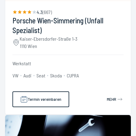
4.3
(
667
)
Porsche Wien-Simmering (Unfall
Spezialist)
Kaiser-Ebersdorfer-Straße 1-3
1110 Wien
Werkstatt
VW
Audi
Seat
Skoda
CUPRA
Termin vereinbaren
MEHR