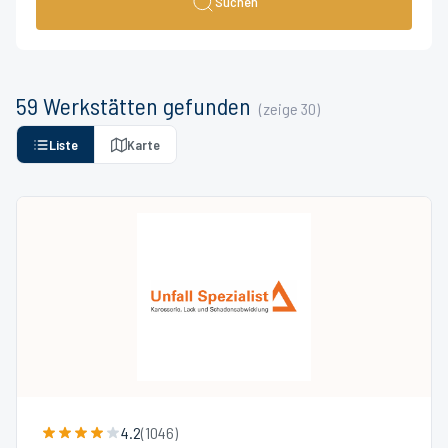
Suchen
59
Werkstätten
gefunden
(zeige
30
)
Liste
Karte
4.2
(
1046
)