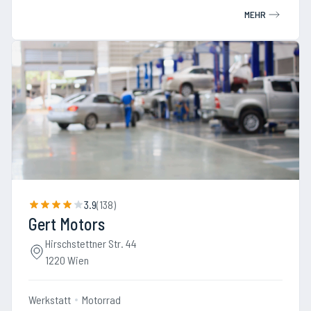
MEHR
3.9
(
138
)
Gert Motors
Hirschstettner Str. 44
1220 Wien
Werkstatt
Motorrad