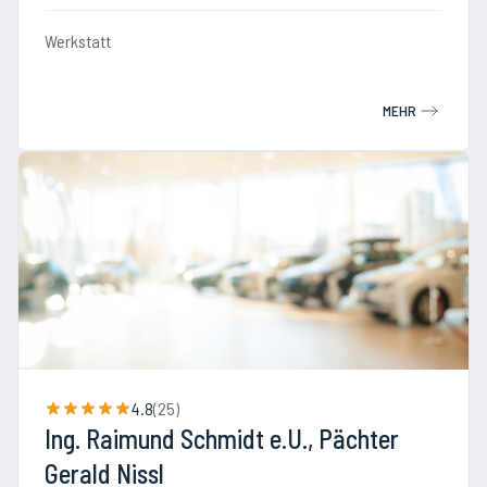
Werkstatt
MEHR
4.8
(
25
)
Ing. Raimund Schmidt e.U., Pächter
Gerald Nissl