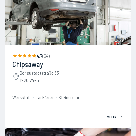
4.7
(
64
)
Chipsaway
Donaustadtstraße 33
1220 Wien
Werkstatt
Lackierer
Steinschlag
MEHR