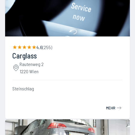
4.6
(
255
)
Carglass
Rautenweg 2
1220 Wien
Steinschlag
MEHR