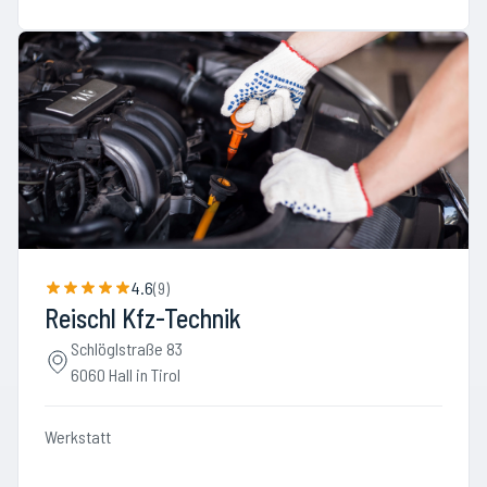
4.6
(
9
)
Reischl Kfz-Technik
Schlöglstraße 83
6060 Hall in Tirol
Werkstatt