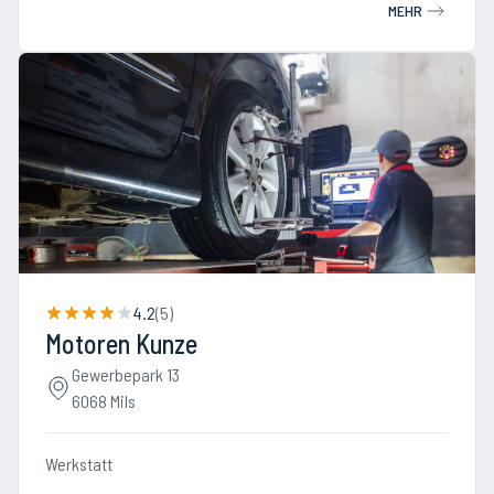
MEHR
4.2
(
5
)
Motoren Kunze
Gewerbepark 13
6068 Mils
Werkstatt