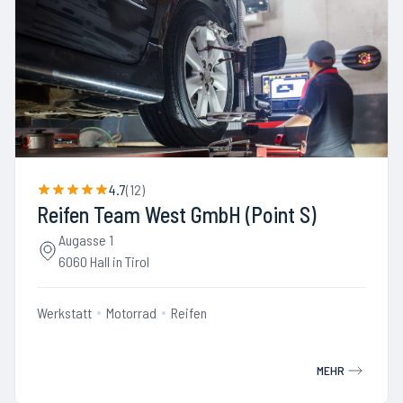
4.7
(
12
)
Reifen Team West GmbH (Point S)
Augasse 1
6060 Hall in Tirol
Werkstatt
Motorrad
Reifen
MEHR