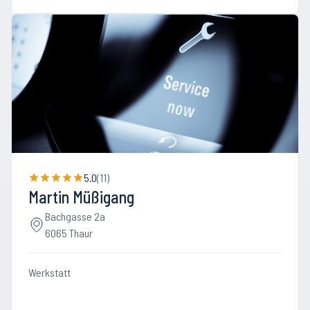
5.0
(
11
)
Martin Müßigang
Bachgasse 2a
6065 Thaur
Werkstatt