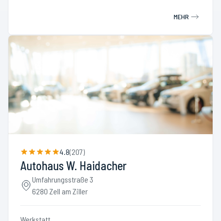
MEHR
4.8
(
207
)
Autohaus W. Haidacher
Umfahrungsstraße 3
6280 Zell am Ziller
Werkstatt