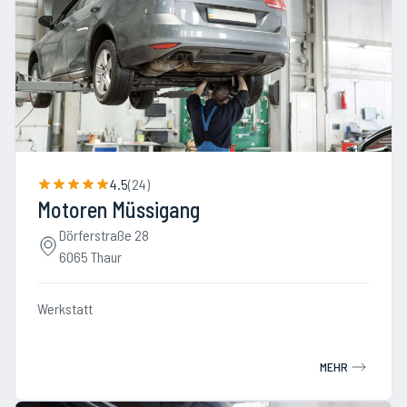
4.5
(
24
)
Motoren Müssigang
Dörferstraße 28
6065 Thaur
Werkstatt
MEHR