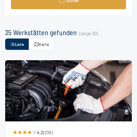
Suchen
35
Werkstätten
gefunden
(zeige
30
)
Liste
Karte
4.2
(
236
)