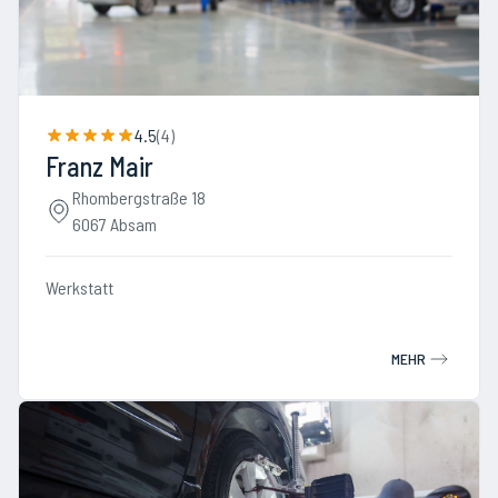
4.5
(
4
)
Franz Mair
Rhombergstraße 18
6067 Absam
Werkstatt
MEHR