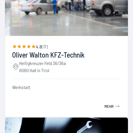
4.8
(
17
)
Oliver Walton KFZ-Technik
Heiligkreuzer Feld 36/36a
6060 Hall in Tirol
Werkstatt
MEHR