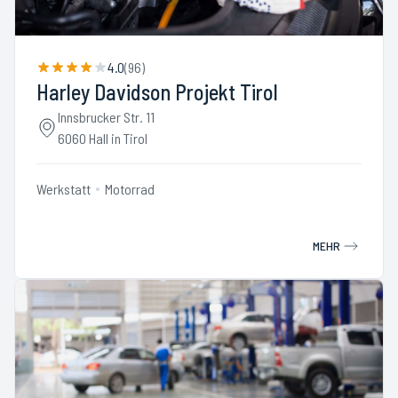
4.0
(
96
)
Harley Davidson Projekt Tirol
Innsbrucker Str. 11
6060 Hall in Tirol
Werkstatt
Motorrad
MEHR