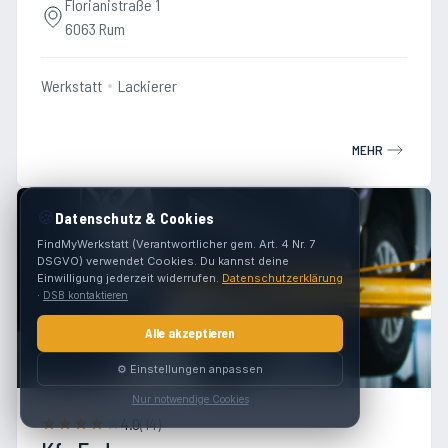
Florianistraße 1
6063 Rum
Werkstatt
Lackierer
MEHR
🍪
Datenschutz & Cookies
FindMyWerkstatt (Verantwortlicher gem. Art. 4 Nr. 7
DSGVO) verwendet Cookies. Du kannst deine
Einwilligung jederzeit widerrufen.
Datenschutzerklärung
·
DSB kontaktieren
Alle akzeptieren
⚙️ Einstellungen anpassen
Nur notwendige Cookies
4.0
(
14
)