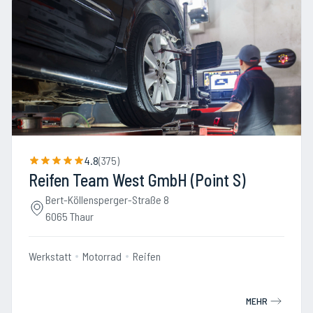
4.8
(
375
)
Reifen Team West GmbH (Point S)
Bert-Köllensperger-Straße 8
6065 Thaur
Werkstatt
Motorrad
Reifen
MEHR