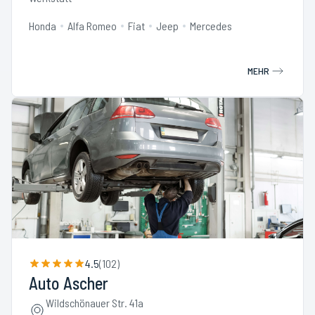
Honda
Alfa Romeo
Fiat
Jeep
Mercedes
MEHR
4.5
(
102
)
Auto Ascher
Wildschönauer Str. 41a