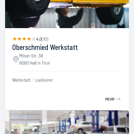
4.0
(
10
)
Oberschmied Werkstatt
Milser Str. 38
6060 Hall in Tirol
Werkstatt
Lackierer
MEHR