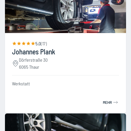
5.0
(
17
)
Johannes Plank
Dörferstraße 30
6065 Thaur
Werkstatt
MEHR