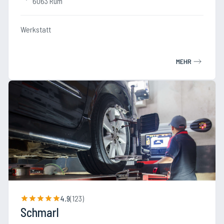
6063 Rum
Werkstatt
MEHR
4.9
(
123
)
Schmarl