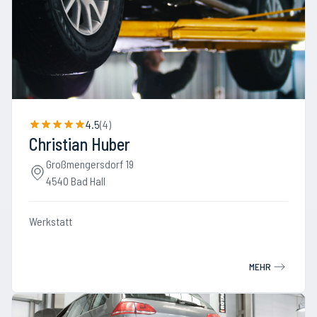
4.5
(
4
)
Christian Huber
Großmengersdorf 19
4540 Bad Hall
Werkstatt
MEHR