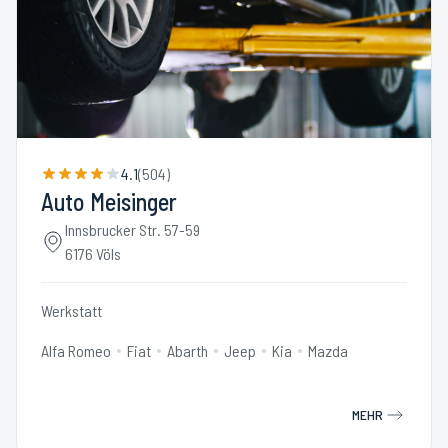
4.1
(
504
)
Auto Meisinger
Innsbrucker Str. 57-59
6176 Völs
Werkstatt
Alfa Romeo
Fiat
Abarth
Jeep
Kia
Mazda
MEHR