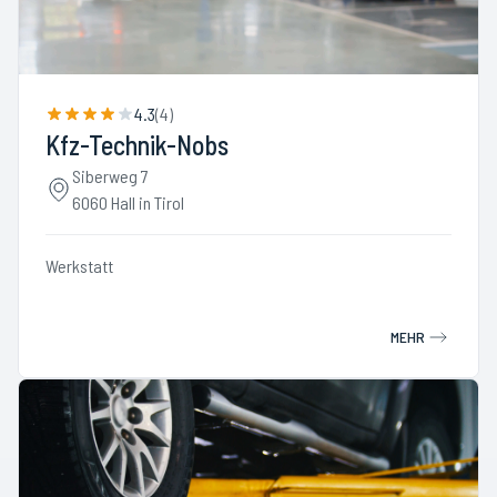
4.3
(
4
)
Kfz-Technik-Nobs
Siberweg 7
6060 Hall in Tirol
Werkstatt
MEHR