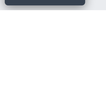
Die beste KFZ-Werkstatt in Österreich finden.
Navigation
Werkstätten
Über uns
Kontakt
Werkstattpartner werden
Werkstatt Login
Rechtliches