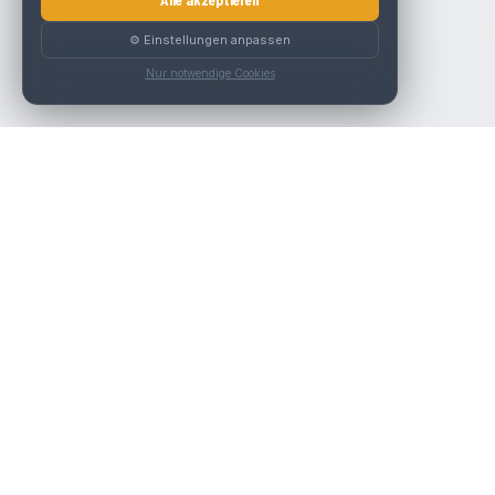
Alle akzeptieren
⚙️ Einstellungen anpassen
Nur notwendige Cookies
Die beste KFZ-Werkstatt in Österreich finden.
Navigation
Werkstätten
Über uns
Kontakt
Werkstattpartner werden