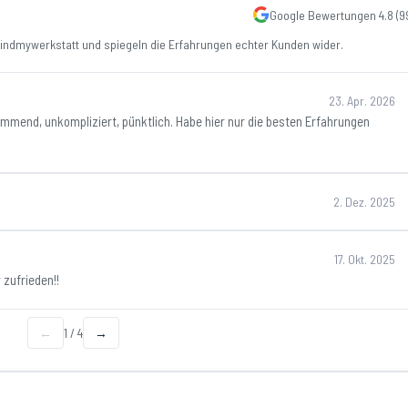
Google Bewertungen
4.8
(
9
ndmywerkstatt und spiegeln die Erfahrungen echter Kunden wider.
23. Apr. 2026
mmend, unkompliziert, pünktlich. Habe hier nur die besten Erfahrungen
2. Dez. 2025
17. Okt. 2025
 zufrieden!!
←
1
/
4
→