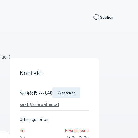
Suchen
ngen)
Kontakt
+43315 ••• 040
Anzeigen
seat@kniewallner.at
Öffnungszeiten
So
Geschlossen
Mo
13:00–17:00