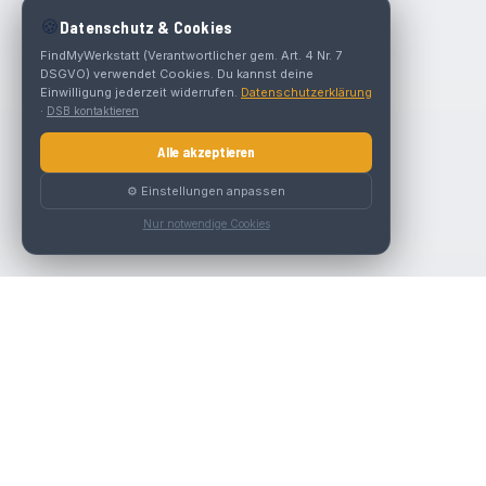
🍪
Datenschutz & Cookies
FindMyWerkstatt (Verantwortlicher gem. Art. 4 Nr. 7
DSGVO) verwendet Cookies. Du kannst deine
Einwilligung jederzeit widerrufen.
Datenschutzerklärung
·
DSB kontaktieren
Alle akzeptieren
⚙️ Einstellungen anpassen
Nur notwendige Cookies