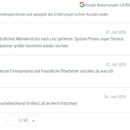
Google Bewertungen
4.8
(
15
ndmywerkstatt und spiegeln die Erfahrungen echter Kunden wider.
27. Juli 2026
dlichen Weinviertel bis nach Linz gefahren. Spitzen Preise, super Service,
e Nummer größer bestimmt wieder von hier.
13. Juli 2026
istert! kompetente und freundliche Mitarbeiter und alles da was ich
24. Juni 2026
Kaufabwicklung! Großes Lob an Herrn Katzmayr.
←
1
/
53
→