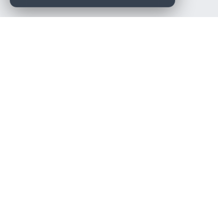
Die beste KFZ-Werkstatt in Österreich finden.
Navigation
Werkstätten
Über uns
Kontakt
Werkstattpartner werden
Werkstatt Login
Rechtliches
Impressum