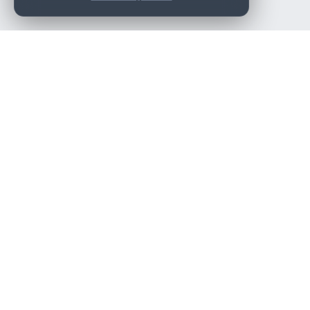
Die beste KFZ-Werkstatt in Österreich finden.
Navigation
Werkstätten
Über uns
Kontakt
Werkstattpartner werden
Werkstatt Login
Rechtliches