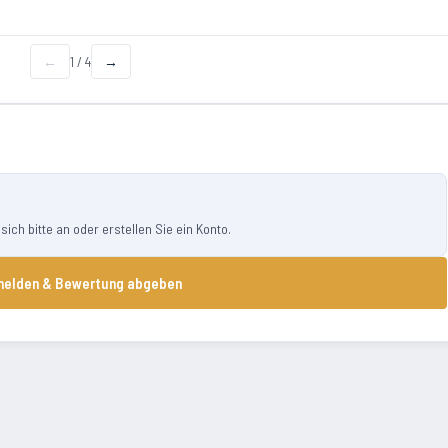
←
1
/
4
→
ch bitte an oder erstellen Sie ein Konto.
elden & Bewertung abgeben