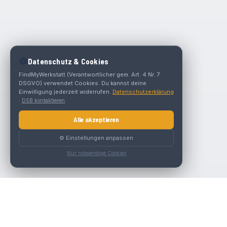
🍪
Datenschutz & Cookies
FindMyWerkstatt (Verantwortlicher gem. Art. 4 Nr. 7
DSGVO) verwendet Cookies. Du kannst deine
Einwilligung jederzeit widerrufen.
Datenschutzerklärung
·
DSB kontaktieren
Alle akzeptieren
⚙️ Einstellungen anpassen
Nur notwendige Cookies