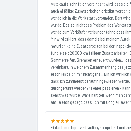
Autokaufs schriftlich vereinbart wird, dass die
auch allfällige Zusatzarbeiten erledigt werden
werde ich in die Werkstatt verbunden. Dort wird
wurde. Das sei nicht das Problem des Werkstat
werde zum Verkäufer verbunden (ohne dass ihm na
Mir wird erklärt, dass damals bei meinem Autok
natürlich keine Zusatzarbeiten bei der Inspekti
für die seit 20.000 km fälligen Zusatzarbeiten
Sommerreifen, Bremsen erneuert wurden.... da
vereinbart. In welchem Zusammenhang das jetzt 
erschließt sich mir nicht ganz... Bin ich wirkli
dass ich zumindest darauf hingewiesen werde, d
durchgeführt werden?? Fehler passieren - kann 
sonst was wurde. Wäre halt toll, wenn man dan
am Telefon gesagt, dass "ich mit Google Bewertu
Einfach nur top – vertraulich, kompetent und zu