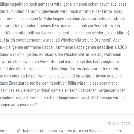
 fällige Inspektion noch gemacht wird, gehe ich eben schon davon aus, dass
 oder zumindest darauf hingewiesen wird. Nach Anruf bei der Firma Holas
 mir erklärt, dass eben NUR die Inspektion ohne Zusatzarbeiten durchführt
tmitarbeiters, sondern meines bzw. das des damaligen Verkäufers. Ich
türlich mitgeteilt wird worum es geht... - ich muss wieder alles erklären).
auf ja "eh soviel gemacht wurde, zB Wischerblätter und Bremsen". Aber
on - die "gehen auf meine Kappe". Auf meine Kappe gehen jetzt über € 1.000
. Schön das im Zuge des Autokaufs die Wischerblätter, die abgefahrenen
s wurde eben zwischen Verkäufer und mir im Zuge des Fahrzeugkaufs
mit den überfälligen und nicht durchgeführten Zusatzarbeiten steht,
ch so naiv oder so falsch, wenn ich als Laie und Autokäufer davon ausgehe,
ass Zusatzarbeiten bei der Inspektion fällig wären, diese aber nicht
sein das es vielleicht wirklich damals einfach übersehen, vergessen oder
n anders reagiert, wenn man drauf hingewiesen wird. Stattdessen wird mir
ngen aufpassen soll"....
20. Sep. 2025
verlässig. Wir haben bereits unser zweites Auto von Holas und sind sehr