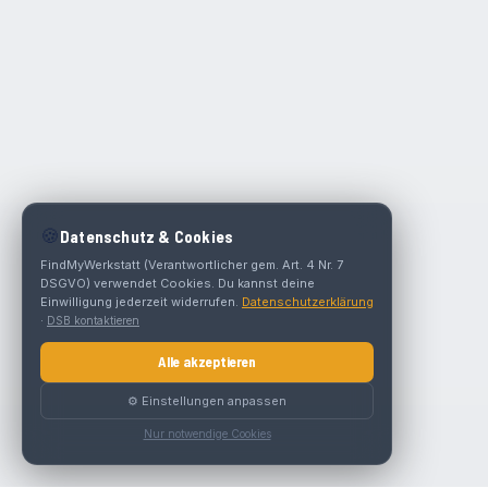
🍪
Datenschutz & Cookies
FindMyWerkstatt (Verantwortlicher gem. Art. 4 Nr. 7
DSGVO) verwendet Cookies. Du kannst deine
Einwilligung jederzeit widerrufen.
Datenschutzerklärung
·
DSB kontaktieren
Alle akzeptieren
⚙️ Einstellungen anpassen
Nur notwendige Cookies