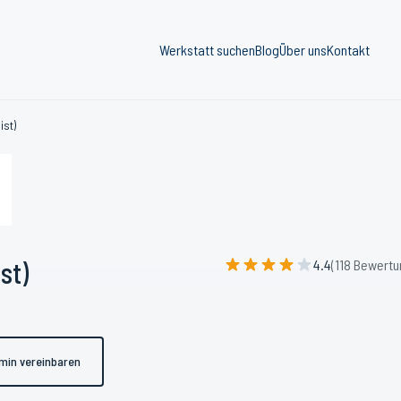
Werkstatt suchen
Blog
Über uns
Kontakt
ist)
st)
4.4
(118 Bewertu
min vereinbaren