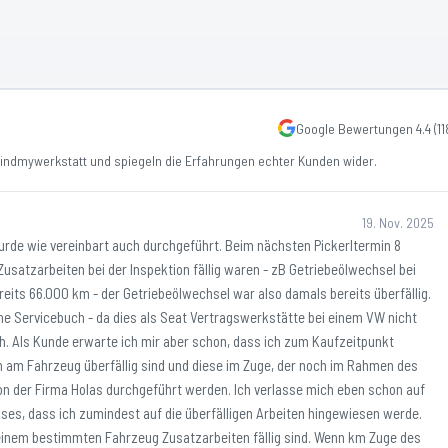
Google Bewertungen
4.4
(
11
ndmywerkstatt und spiegeln die Erfahrungen echter Kunden wider.
19. Nov. 2025
wurde wie vereinbart auch durchgeführt. Beim nächsten Pickerltermin 8
Zusatzarbeiten bei der Inspektion fällig waren - zB Getriebeölwechsel bei
eits 66.000 km - der Getriebeölwechsel war also damals bereits überfällig.
che Servicebuch - da dies als Seat Vertragswerkstätte bei einem VW nicht
ich. Als Kunde erwarte ich mir aber schon, dass ich zum Kaufzeitpunkt
 am Fahrzeug überfällig sind und diese im Zuge, der noch im Rahmen des
on der Firma Holas durchgeführt werden. Ich verlasse mich eben schon auf
uses, dass ich zumindest auf die überfälligen Arbeiten hingewiesen werde.
 einem bestimmten Fahrzeug Zusatzarbeiten fällig sind. Wenn km Zuge des