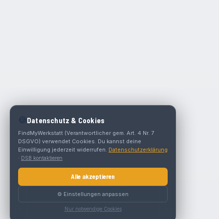
🍪
Datenschutz & Cookies
FindMyWerkstatt (Verantwortlicher gem. Art. 4 Nr. 7
DSGVO) verwendet Cookies. Du kannst deine
Einwilligung jederzeit widerrufen.
Datenschutzerklärung
·
DSB kontaktieren
Alle akzeptieren
⚙️ Einstellungen anpassen
Nur notwendige Cookies