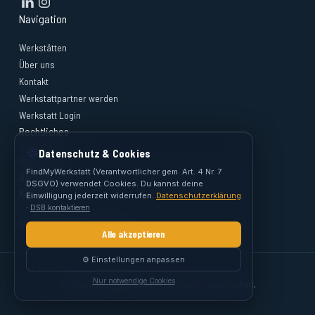
Navigation
Werkstätten
Über uns
Kontakt
Werkstattpartner werden
Werkstatt Login
Rechtliches
🍪
Datenschutz & Cookies
Impressum
FindMyWerkstatt (Verantwortlicher gem. Art. 4 Nr. 7
Datenschutz
DSGVO) verwendet Cookies. Du kannst deine
Kontakt
Einwilligung jederzeit widerrufen.
Datenschutzerklärung
·
DSB kontaktieren
support@findmywerkstatt.at
Alle akzeptieren
⚙️ Einstellungen anpassen
Nur notwendige Cookies
© 2026 FindMyWerkstatt. Alle Rechte vorbehalten.