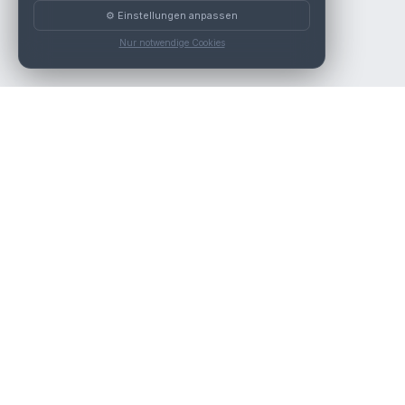
⚙️ Einstellungen anpassen
Nur notwendige Cookies
Die beste KFZ-Werkstatt in Österreich finden.
Navigation
Werkstätten
Über uns
Kontakt
Werkstattpartner werden
Werkstatt Login