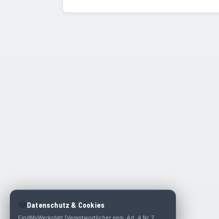
🍪
Datenschutz & Cookies
FindMyWerkstatt (Verantwortlicher gem. Art. 4 Nr. 7