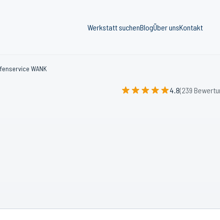
Werkstatt suchen
Blog
Über uns
Kontakt
ifenservice WANK
4.8
(239 Bewertu