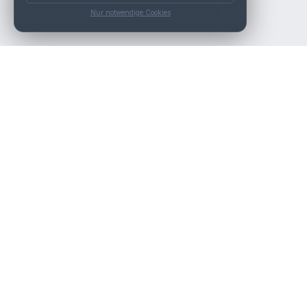
Nur notwendige Cookies
Die beste KFZ-Werkstatt in Österreich finden.
Navigation
Werkstätten
Über uns
Kontakt
Werkstattpartner werden
Werkstatt Login
Rechtliches