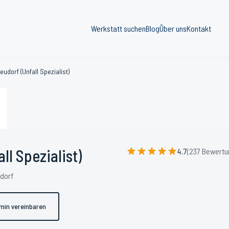
Werkstatt suchen
Blog
Über uns
Kontakt
udorf (Unfall Spezialist)
l Spezialist)
4.7
(237 Bewertu
udorf
min vereinbaren