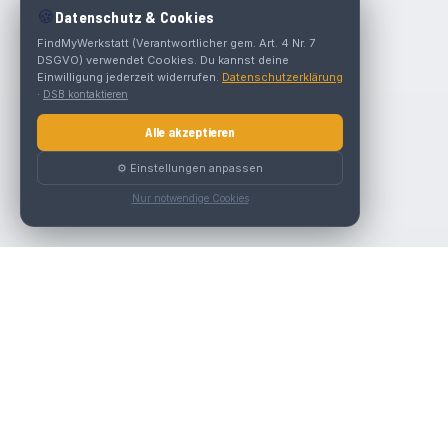
🍪
Datenschutz & Cookies
FindMyWerkstatt (Verantwortlicher gem. Art. 4 Nr. 7
DSGVO) verwendet Cookies. Du kannst deine
Einwilligung jederzeit widerrufen.
Datenschutzerklärung
·
DSB kontaktieren
Alle akzeptieren
⚙️ Einstellungen anpassen
Nur notwendige Cookies