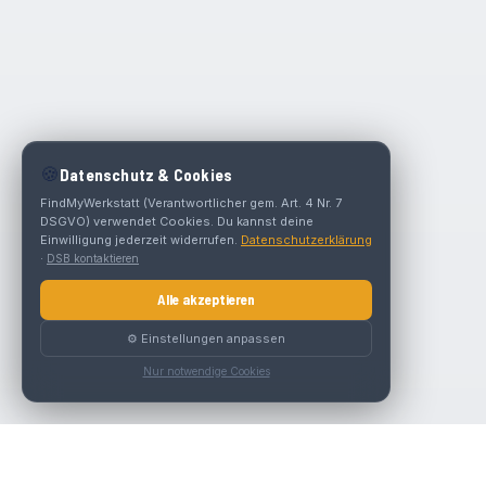
🍪
Datenschutz & Cookies
FindMyWerkstatt (Verantwortlicher gem. Art. 4 Nr. 7
DSGVO) verwendet Cookies. Du kannst deine
Einwilligung jederzeit widerrufen.
Datenschutzerklärung
·
DSB kontaktieren
Alle akzeptieren
⚙️ Einstellungen anpassen
Nur notwendige Cookies