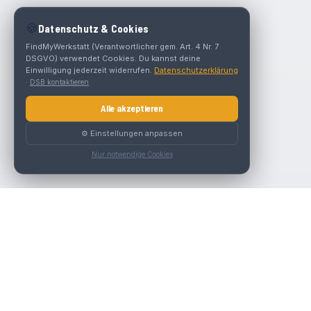
🍪
Datenschutz & Cookies
FindMyWerkstatt (Verantwortlicher gem. Art. 4 Nr. 7
DSGVO) verwendet Cookies. Du kannst deine
Einwilligung jederzeit widerrufen.
Datenschutzerklärung
·
DSB kontaktieren
Alle akzeptieren
⚙️ Einstellungen anpassen
Nur notwendige Cookies