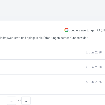
Google Bewertungen
4.4
(
66
ndmywerkstatt und spiegeln die Erfahrungen echter Kunden wider.
6. Juni 2026
4. Juni 2026
3. Juni 2026
←
1
/
6
→