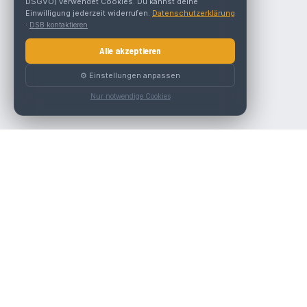
DSGVO) verwendet Cookies. Du kannst deine
Einwilligung jederzeit widerrufen.
Datenschutzerklärung
·
DSB kontaktieren
Alle akzeptieren
⚙️ Einstellungen anpassen
Nur notwendige Cookies
Die beste KFZ-Werkstatt in Österreich finden.
Navigation
Werkstätten