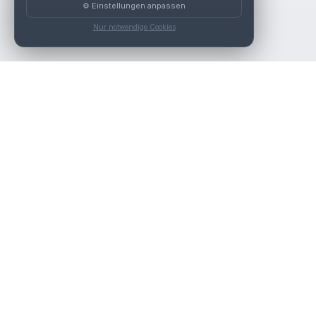
⚙️ Einstellungen anpassen
Nur notwendige Cookies
Die beste KFZ-Werkstatt in Österreich finden.
Navigation
Werkstätten
Über uns
Kontakt
Werkstattpartner werden
Werkstatt Login