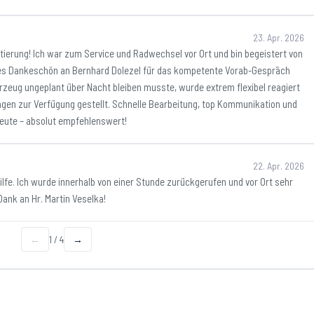
23. Apr. 2026
ierung! Ich war zum Service und Radwechsel vor Ort und bin begeistert von
ßes Dankeschön an Bernhard Dolezel für das kompetente Vorab-Gespräch
hrzeug ungeplant über Nacht bleiben musste, wurde extrem flexibel reagiert
agen zur Verfügung gestellt. Schnelle Bearbeitung, top Kommunikation und
 heute – absolut empfehlenswert!
22. Apr. 2026
ilfe. Ich wurde innerhalb von einer Stunde zurückgerufen und vor Ort sehr
ank an Hr. Martin Veselka!
←
1
/
4
→