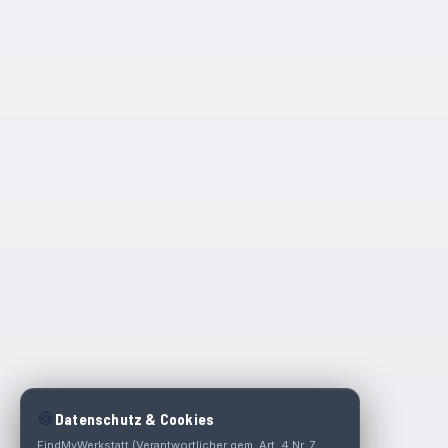
🍪
Datenschutz & Cookies
FindMyWerkstatt (Verantwortlicher gem. Art. 4 Nr. 7