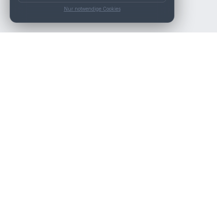
Nur notwendige Cookies
Die beste KFZ-Werkstatt in Österreich finden.
Navigation
Werkstätten
Über uns
Kontakt
Werkstattpartner werden
Werkstatt Login
Rechtliches