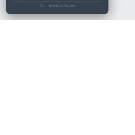
Nur notwendige Cookies
Die beste KFZ-Werkstatt in Österreich finden.
Navigation
Werkstätten
Über uns
Kontakt
Werkstattpartner werden
Werkstatt Login
Rechtliches