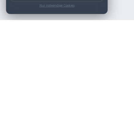
Nur notwendige Cookies
Die beste KFZ-Werkstatt in Österreich finden.
Navigation
Werkstätten
Über uns
Kontakt
Werkstattpartner werden
Werkstatt Login
Rechtliches