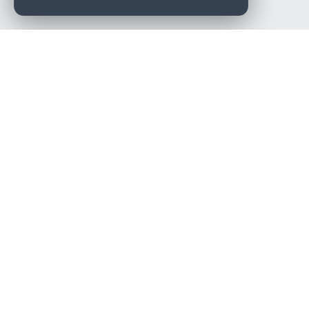
Die beste KFZ-Werkstatt in Österreich finden.
Navigation
Werkstätten
Über uns
Kontakt
Werkstattpartner werden
Werkstatt Login
Rechtliches