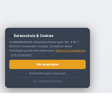
🍪
Datenschutz & Cookies
FindMyWerkstatt (Verantwortlicher gem. Art. 4 Nr. 7
DSGVO) verwendet Cookies. Du kannst deine
Einwilligung jederzeit widerrufen.
Datenschutzerklärung
·
DSB kontaktieren
Alle akzeptieren
⚙️ Einstellungen anpassen
Nur notwendige Cookies