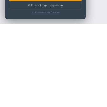
⚙️ Einstellungen anpassen
Nur notwendige Cookies
Die beste KFZ-Werkstatt in Österreich finden.
Navigation
Werkstätten
Über uns
Kontakt
Werkstattpartner werden
Werkstatt Login