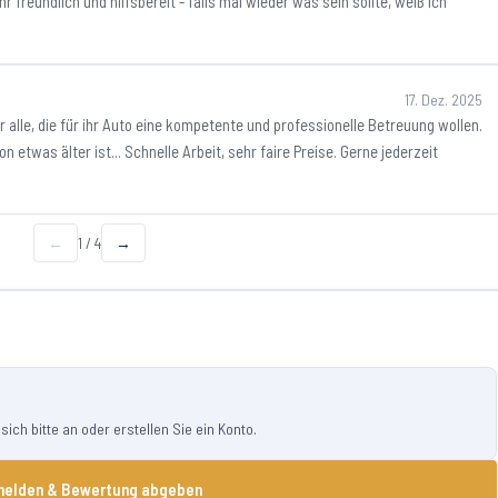
r freundlich und hilfsbereit - falls mal wieder was sein sollte, weiß ich
17. Dez. 2025
alle, die für ihr Auto eine kompetente und professionelle Betreuung wollen.
 etwas älter ist... Schnelle Arbeit, sehr faire Preise. Gerne jederzeit
←
1
/
4
→
ch bitte an oder erstellen Sie ein Konto.
elden & Bewertung abgeben