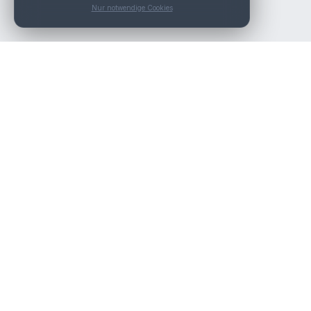
Nur notwendige Cookies
Nav
Die beste KFZ-Werkstatt in Österreich finden.
Werk
Über
Kont
Werk
Werk