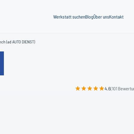
Werkstatt suchen
Blog
Über uns
Kontakt
nch (ad AUTO DIENST)
4.6
(101 Bewertu
e