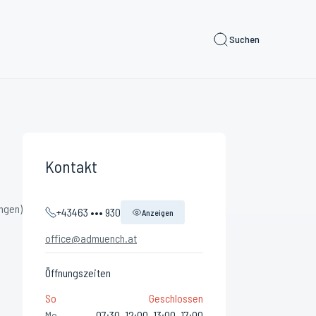
Suchen
Kontakt
ngen)
+43463 ••• 930
Anzeigen
office@admuench.at
Öffnungszeiten
So
Geschlossen
Mo
07:30–12:00, 13:00–17:00