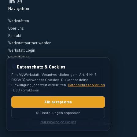
Navigation
Werkstätten
Über uns
Kontakt
Werkstattpartner werden
Werkstatt Login
Rechtliches
🍪
Datenschutz & Cookies
Impressum
FindMyWerkstatt (Verantwortlicher gem. Art. 4 Nr. 7
Datenschutz
DSGVO) verwendet Cookies. Du kannst deine
Kontakt
Einwilligung jederzeit widerrufen.
Datenschutzerklärung
·
DSB kontaktieren
support@findmywerkstatt.at
Alle akzeptieren
⚙️ Einstellungen anpassen
Nur notwendige Cookies
© 2026 FindMyWerkstatt. Alle Rechte vorbehalten.