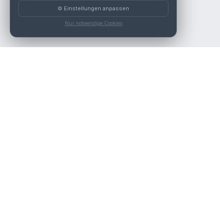
⚙️ Einstellungen anpassen
Nur notwendige Cookies
Die beste KFZ-Werkstatt in Österreich finden.
Navigation
Werkstätten
Über uns
Kontakt
Werkstattpartner werden
Werkstatt Login