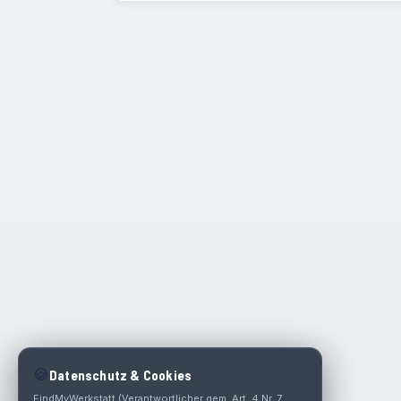
🍪
Datenschutz & Cookies
FindMyWerkstatt (Verantwortlicher gem. Art. 4 Nr. 7