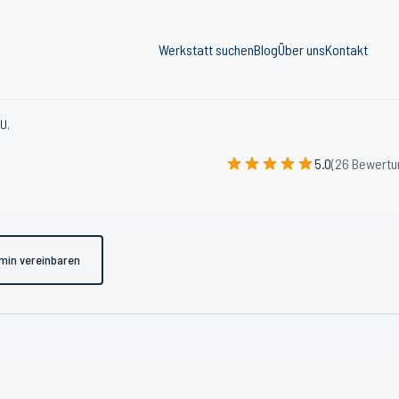
Werkstatt suchen
Blog
Über uns
Kontakt
U.
5.0
(26 Bewertu
min vereinbaren